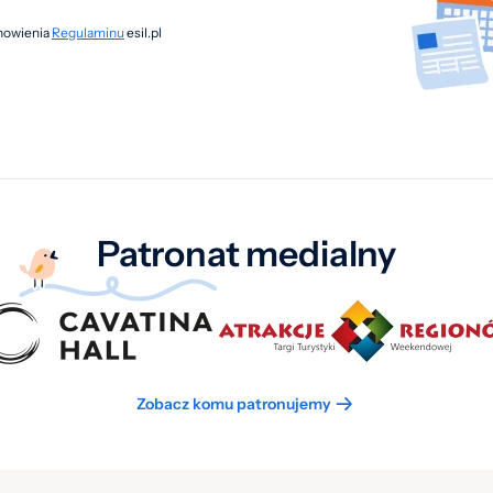
anowienia
Regulaminu
esil.pl
Patronat medialny
Zobacz komu patronujemy