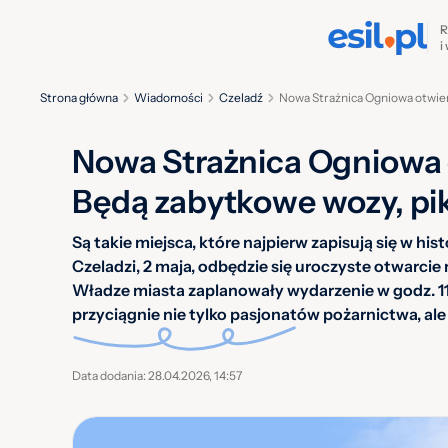
R
i
Strona główna
Wiadomości
Czeladź
Nowa Strażnica Ogniowa otwiera
Nowa Strażnica Ogniowa o
Będą zabytkowe wozy, pikn
Są takie miejsca, które najpierw zapisują się w hist
Czeladzi, 2 maja, odbędzie się uroczyste otwarcie
Władze miasta zaplanowały wydarzenie w godz. 11:
przyciągnie nie tylko pasjonatów pożarnictwa, ale 
Data dodania: 28.04.2026, 14:57