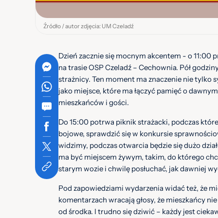
Źródło / autor zdjęcia: UM Czeladź
Dzień zacznie się mocnym akcentem - o 11:00 p
na trasie OSP Czeladź – Cechownia. Pół godzin
strażnicy. Ten moment ma znaczenie nie tylko s
jako miejsce, które ma łączyć pamięć o dawnym 
mieszkańców i gości.
Do 15:00 potrwa piknik strażacki, podczas któ
bojowe, sprawdzić się w konkursie sprawności
widzimy, podczas otwarcia będzie się dużo dział
ma być miejscem żywym, takim, do którego chce 
starym wozie i chwilę posłuchać, jak dawniej wy
Pod zapowiedziami wydarzenia widać też, że mi
komentarzach wracają głosy, że mieszkańcy nie 
od środka. I trudno się dziwić – każdy jest cie