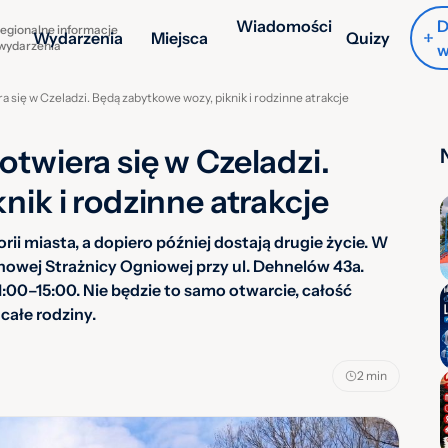
Wiadomości
D
egionalne informacje
Wydarzenia
Miejsca
Quizy
 wydarzenia
w
 się w Czeladzi. Będą zabytkowe wozy, piknik i rodzinne atrakcje
twiera się w Czeladzi.
ik i rodzinne atrakcje
orii miasta, a dopiero później dostają drugie życie. W
 nowej Strażnicy Ogniowej przy ul. Dehnelów 43a.
00–15:00. Nie będzie to samo otwarcie, całość
całe rodziny.
2 min