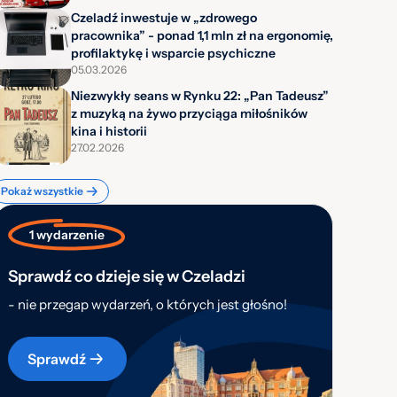
Czeladź inwestuje w „zdrowego
pracownika” - ponad 1,1 mln zł na ergonomię,
profilaktykę i wsparcie psychiczne
05.03.2026
Niezwykły seans w Rynku 22: „Pan Tadeusz”
z muzyką na żywo przyciąga miłośników
kina i historii
27.02.2026
Pokaż wszystkie
1 wydarzenie
Sprawdź co dzieje się w Czeladzi
- nie przegap wydarzeń, o których jest głośno!
Sprawdź