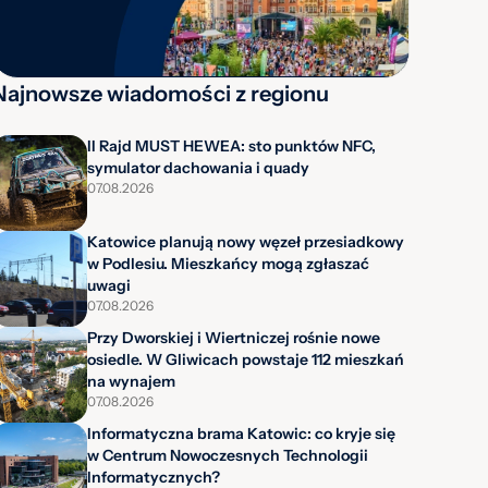
Najnowsze wiadomości z regionu
II Rajd MUST HEWEA: sto punktów NFC,
symulator dachowania i quady
07.08.2026
Katowice planują nowy węzeł przesiadkowy
w Podlesiu. Mieszkańcy mogą zgłaszać
uwagi
07.08.2026
Przy Dworskiej i Wiertniczej rośnie nowe
osiedle. W Gliwicach powstaje 112 mieszkań
na wynajem
07.08.2026
Informatyczna brama Katowic: co kryje się
w Centrum Nowoczesnych Technologii
Informatycznych?