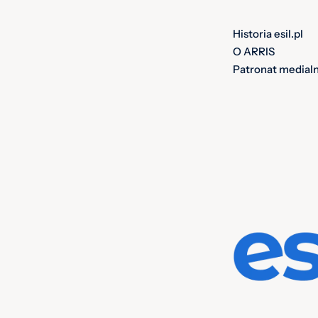
Historia esil.pl
O ARRIS
Patronat medial