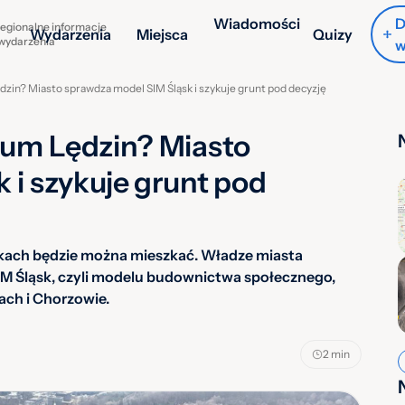
Wiadomości
D
egionalne informacje
Wydarzenia
Miejsca
Quizy
 wydarzenia
w
zin? Miasto sprawdza model SIM Śląsk i szykuje grunt pod decyzję
um Lędzin? Miasto
 i szykuje grunt pod
nkach będzie można mieszkać. Władze miasta
IM Śląsk, czyli modelu budownictwa społecznego,
ach i Chorzowie.
2 min