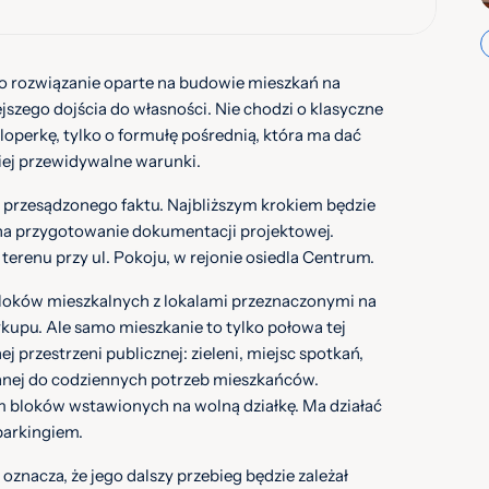
to rozwiązanie oparte na budowie mieszkań na
zego dojścia do własności. Nie chodzi o klasyczne
perkę, tylko o formułę pośrednią, która ma dać
iej przewidywalne warunki.
o przesądzonego faktu. Najbliższym krokiem będzie
na przygotowanie dokumentacji projektowej.
renu przy ul. Pokoju, w rejonie osiedla Centrum.
bloków mieszkalnych z lokalami przeznaczonymi na
upu. Ale samo mieszkanie to tylko połowa tej
j przestrzeni publicznej: zieleni, miejsc spotkań,
anej do codziennych potrzeb mieszkańców.
m bloków wstawionych na wolną działkę. Ma działać
parkingiem.
oznacza, że jego dalszy przebieg będzie zależał