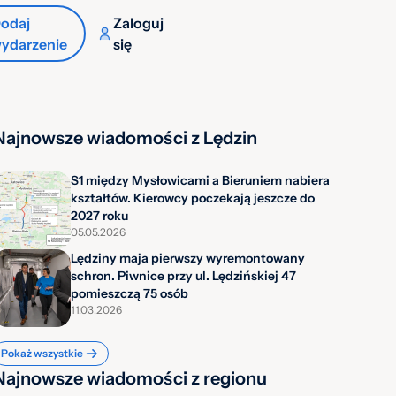
odaj
Zaloguj
ydarzenie
się
Najnowsze wiadomości z Lędzin
S1 między Mysłowicami a Bieruniem nabiera
kształtów. Kierowcy poczekają jeszcze do
2027 roku
05.05.2026
Lędziny maja pierwszy wyremontowany
schron. Piwnice przy ul. Lędzińskiej 47
pomieszczą 75 osób
11.03.2026
Pokaż wszystkie
Najnowsze wiadomości z regionu