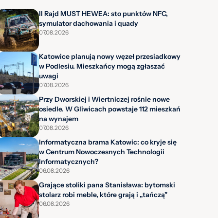
II Rajd MUST HEWEA: sto punktów NFC,
symulator dachowania i quady
07.08.2026
Katowice planują nowy węzeł przesiadkowy
w Podlesiu. Mieszkańcy mogą zgłaszać
uwagi
07.08.2026
Przy Dworskiej i Wiertniczej rośnie nowe
osiedle. W Gliwicach powstaje 112 mieszkań
na wynajem
07.08.2026
Informatyczna brama Katowic: co kryje się
w Centrum Nowoczesnych Technologii
Informatycznych?
06.08.2026
Grające stoliki pana Stanisława: bytomski
stolarz robi meble, które grają i „tańczą"
06.08.2026