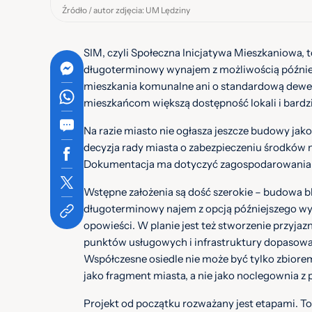
Źródło / autor zdjęcia: UM Lędziny
SIM, czyli Społeczna Inicjatywa Mieszkaniowa, 
długoterminowy wynajem z możliwością późniejs
mieszkania komunalne ani o standardową dewelo
mieszkańcom większą dostępność lokali i bardz
Na razie miasto nie ogłasza jeszcze budowy jak
decyzja rady miasta o zabezpieczeniu środków 
Dokumentacja ma dotyczyć zagospodarowania te
Wstępne założenia są dość szerokie – budowa 
długoterminowy najem z opcją późniejszego wyk
opowieści. W planie jest też stworzenie przyjazne
punktów usługowych i infrastruktury dopasow
Współczesne osiedle nie może być tylko zbiore
jako fragment miasta, a nie jako noclegownia z 
Projekt od początku rozważany jest etapami. To 