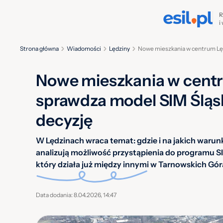
R
i
Strona główna
Wiadomości
Lędziny
Nowe mieszkania w centrum Lęd
Nowe mieszkania w centr
sprawdza model SIM Śląsk
decyzję
W Lędzinach wraca temat: gdzie i na jakich waru
analizują możliwość przystąpienia do programu S
który działa już między innymi w Tarnowskich Gór
Data dodania: 8.04.2026, 14:47