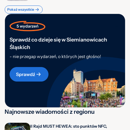
Pokaż wszystkie
5 wydarzeń
Sprawdź co dzieje się w Siemianowicach
Śląskich
- nie przegap wydarzeń, o których jest głośno!
Sprawdź
Najnowsze wiadomości z regionu
II Rajd MUST HEWEA: sto punktów NFC,