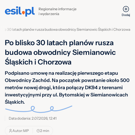
Regionalne informacje
i wydarzenia
Dodaj
lisko 30 latach planów rusza budowa obwodnicy Siemianowic Śląskich i Chorzowa
Po blisko 30 latach planów rusza
budowa obwodnicy Siemianowic
Śląskich i Chorzowa
Podpisano umowę na realizację pierwszego etapu
Obwodnicy Zachód. Na początek powstanie około 500
metrów nowej drogi, która połączy DK94 z terenami
inwestycyjnymi przy ul. Bytomskiej w Siemianowicach
Śląskich.
Data dodania: 2.07.2026, 12:41
Autor:
MP
2 min