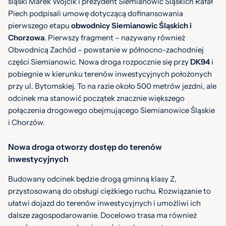
śląski Marek Wójcik i prezydent Siemianowic Śląskich Rafał
Piech podpisali umowę dotyczącą dofinansowania
pierwszego etapu
obwodnicy Siemianowic Śląskich i
Chorzowa
. Pierwszy fragment – nazywany również
Obwodnicą Zachód – powstanie w północno-zachodniej
części Siemianowic. Nowa droga rozpocznie się przy
DK94
i
pobiegnie w kierunku terenów inwestycyjnych położonych
przy ul. Bytomskiej. To na razie około 500 metrów jezdni, ale
odcinek ma stanowić początek znacznie większego
połączenia drogowego obejmującego Siemianowice Śląskie
i Chorzów.
Nowa droga otworzy dostęp do terenów
inwestycyjnych
Budowany odcinek będzie drogą gminną klasy Z,
przystosowaną do obsługi ciężkiego ruchu. Rozwiązanie to
ułatwi dojazd do terenów inwestycyjnych i umożliwi ich
dalsze zagospodarowanie. Docelowo trasa ma również