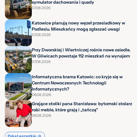
symulator dachowania i quady
07.08.2026
Katowice planują nowy węzeł przesiadkowy w
Podlesiu. Mieszkańcy mogą zgłaszać uwagi
07.08.2026
Przy Dworskiej i Wiertniczej rośnie nowe osiedle.
W Gliwicach powstaje 112 mieszkań na wynajem
07.08.2026
Informatyczna brama Katowic: co kryje się w
Centrum Nowoczesnych Technologii
Informatycznych?
06.08.2026
Grające stoliki pana Stanisława: bytomski stolarz
robi meble, które grają i „tańczą"
06.08.2026
Pokaż wszystkie