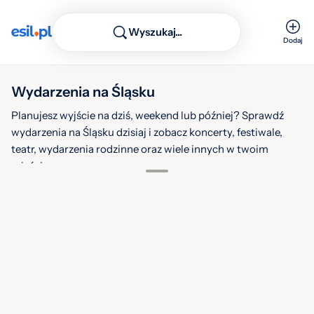
Wyszukaj...
Dodaj
Wydarzenia na Śląsku
Planujesz wyjście na dziś, weekend lub później? Sprawdź
wydarzenia na Śląsku dzisiaj i zobacz koncerty, festiwale,
teatr, wydarzenia rodzinne oraz wiele innych w twoim
6
mieście.
sie.
2026
10
Filtruj
Warstwy
Jazda do biblioteki!
6
Miejska Biblioteka Publiczna w Dąbrowie Górniczej
sie.
2026