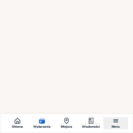
Wstęp wolny
Pogoda na bibliotekę - Akcja Lato 2026 w
7
Dąbrowie Górniczej
sie.
Miejska Biblioteka Publiczna w Dąbrowie Górniczej
2026
Wstęp wolny
XIV Przegląd Sztuki Nieprofesjonalnej – konkurs i
7
wystawa
sie.
Miejski Dom Kultury w Mikołowie
2026
Wstęp wolny
Patronat
Główna
Wydarzenia
Miejsca
Wiadomości
Menu