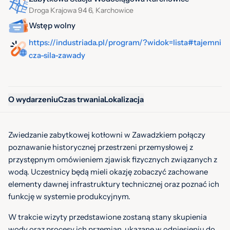
Droga Krajowa 94 6, Karchowice
Wstęp wolny
https://industriada.pl/program/?widok=lista#tajemni
cza-sila-zawady
O wydarzeniu
Czas trwania
Lokalizacja
Zwiedzanie zabytkowej kotłowni w Zawadzkiem połączy
poznawanie historycznej przestrzeni przemysłowej z
przystępnym omówieniem zjawisk fizycznych związanych z
wodą. Uczestnicy będą mieli okazję zobaczyć zachowane
elementy dawnej infrastruktury technicznej oraz poznać ich
funkcję w systemie produkcyjnym.
W trakcie wizyty przedstawione zostaną stany skupienia
wody oraz procesy ich przemian, ukazane w odniesieniu do