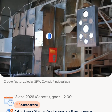
Źródło / autor zdjęcia: GPW Zawada / Industriada
13 cze 2026
(Sobota)
, godz. 12:00
Zakończone
Zabytkowa Stacja Wodociągowa Karchowice