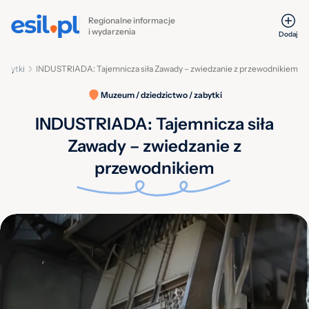
Regionalne informacje
i wydarzenia
Dodaj
zabytki
INDUSTRIADA: Tajemnicza siła Zawady – zwiedzanie z przewodnikiem
Muzeum / dziedzictwo / zabytki
INDUSTRIADA: Tajemnicza siła
Zawady – zwiedzanie z
przewodnikiem