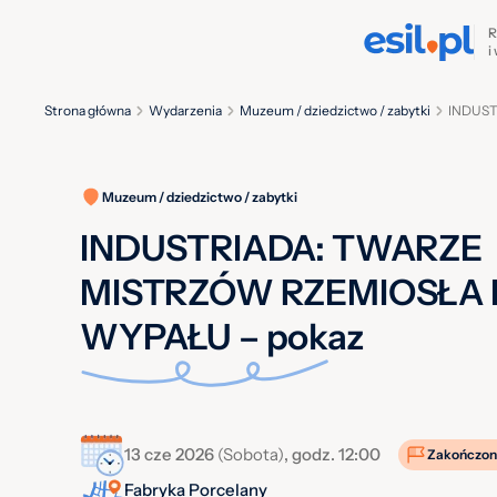
R
i
Strona główna
Wydarzenia
Muzeum / dziedzictwo / zabytki
INDUST
Muzeum / dziedzictwo / zabytki
INDUSTRIADA: TWARZE
MISTRZÓW RZEMIOSŁA 
WYPAŁU – pokaz
13 cze 2026
(Sobota)
, godz. 12:00
Zakończon
Fabryka Porcelany