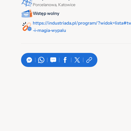
Porcelanowa, Katowice
Wstęp wolny
https://industriada.pl/program/?widok=lista#
-i-magia-wypalu