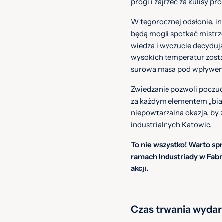
progi i zajrzeć za kulisy pr
W tegorocznej odsłonie, i
będą mogli spotkać mistrz
wiedza i wyczucie decyduj
wysokich temperatur zosta
surowa masa pod wpływem ż
Zwiedzanie pozwoli poczuć 
za każdym elementem „białe
niepowtarzalna okazja, by 
industrialnych Katowic.
To nie wszystko! Warto s
ramach Industriady w Fabr
akcji.
Czas trwania wydar