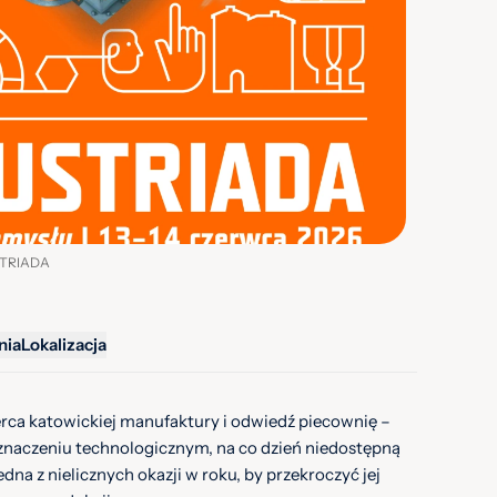
USTRIADA
nia
Lokalizacja
erca katowickiej manufaktury i odwiedź piecownię –
znaczeniu technologicznym, na co dzień niedostępną
dna z nielicznych okazji w roku, by przekroczyć jej