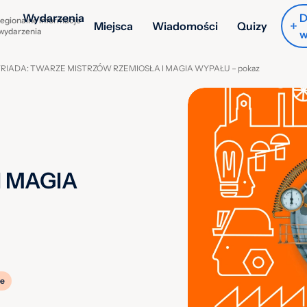
Wydarzenia
D
egionalne informacje
Miejsca
Wiadomości
Quizy
 wydarzenia
w
RIADA: TWARZE MISTRZÓW RZEMIOSŁA I MAGIA WYPAŁU – pokaz
I MAGIA
e