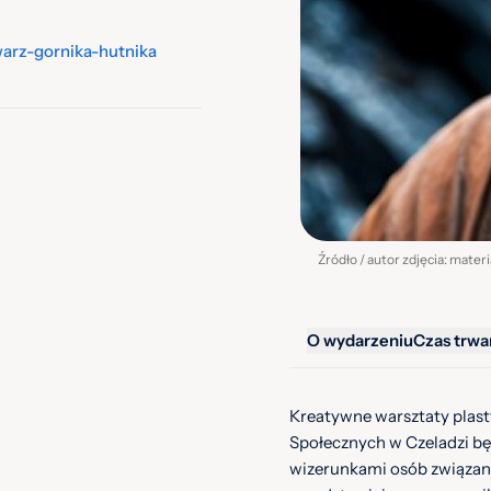
warz-gornika-hutnika
Źródło / autor zdjęcia: mater
O wydarzeniu
Czas trwa
Kreatywne warsztaty plas
Społecznych w Czeladzi b
wizerunkami osób związan