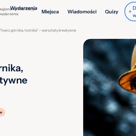
Wydarzenia
D
egionalne informacje
Miejsca
Wiadomości
Quizy
 wydarzenia
w
warz górnika, hutnika” – warsztaty kreatywne
nika,
atywne
e