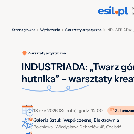
R
i
Strona główna
Wydarzenia
Warsztaty artystyczne
INDUSTRIADA: „T
Warsztaty artystyczne
INDUSTRIADA: „Twarz gór
hutnika” – warsztaty kre
13 cze 2026
(Sobota)
, godz. 12:00
Zakończon
Galeria Sztuki Współczesnej Elektrownia
Bolesława i Władysława Dehnelów 45, Czeladź