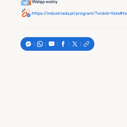
Wstęp wolny
https://industriada.pl/program/?widok=lista#t