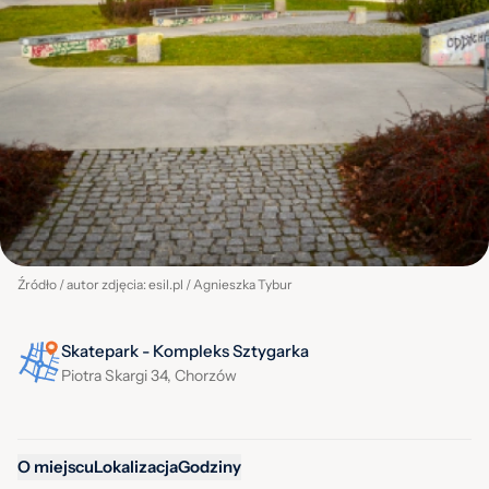
Źródło / autor zdjęcia: esil.pl / Agnieszka Tybur
Skatepark - Kompleks Sztygarka
Piotra Skargi 34, Chorzów
O miejscu
Lokalizacja
Godziny