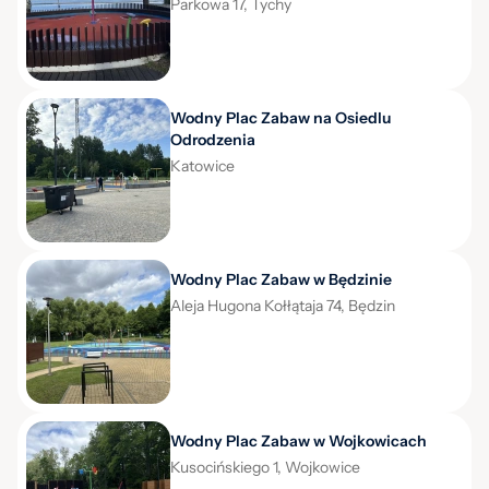
Parkowa 17, Tychy
Wodny Plac Zabaw na Osiedlu
Odrodzenia
Katowice
Wodny Plac Zabaw w Będzinie
Aleja Hugona Kołłątaja 74, Będzin
Wodny Plac Zabaw w Wojkowicach
Kusocińskiego 1, Wojkowice