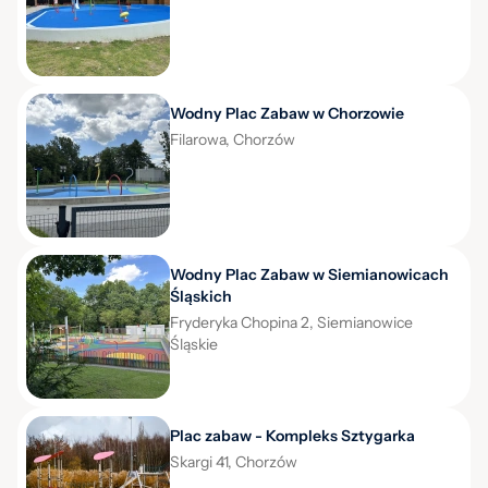
Wodny Plac Zabaw w Chorzowie
Filarowa, Chorzów
Wodny Plac Zabaw w Siemianowicach
Śląskich
Fryderyka Chopina 2, Siemianowice
Śląskie
Plac zabaw - Kompleks Sztygarka
Skargi 41, Chorzów