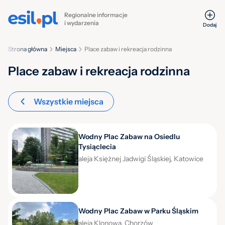
Regionalne informacje
i wydarzenia
Dodaj
Strona główna
Miejsca
Place zabaw i rekreacja rodzinna
Place zabaw i rekreacja rodzinna
Wszystkie miejsca
Wodny Plac Zabaw na Osiedlu
Tysiąclecia
aleja Księżnej Jadwigi Śląskiej, Katowice
Wodny Plac Zabaw w Parku Śląskim
aleja Klonowa, Chorzów