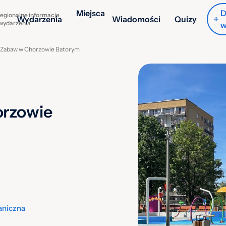
Miejsca
D
egionalne informacje
Wydarzenia
Wiadomości
Quizy
 wydarzenia
w
 Zabaw w Chorzowie Batorym
orzowie
aniczna