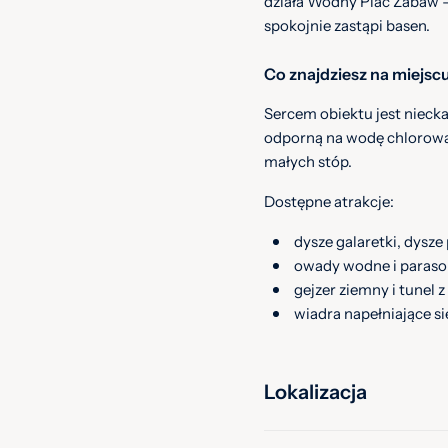
działa Wodny Plac Zabaw – 
spokojnie zastąpi basen.
Co znajdziesz na miejsc
Sercem obiektu jest nieck
odporną na wodę chlorowan
małych stóp.
Dostępne atrakcje:
dysze galaretki, dysze
owady wodne i paraso
gejzer ziemny i tunel
wiadra napełniające si
O czystość wody dba stacja
kąpieli. Na miejscu są też 
Lokalizacja
Informacje praktyczne