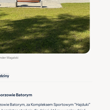
ander Magalski
dziny
orzowie Batorym
orzowie Batorym, za Kompleksem Sportowym "Hajduki"