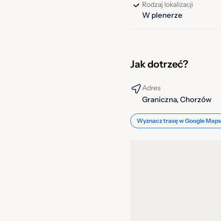
Rodzaj lokalizacji
Wstęp: bezpłatny, obiekt 
W plenerze
(obiekt czynny sezonowo)
Godziny otwarcia:
pon.–pt.: 12:00–20:00
Jak dotrzeć?
sob.–niedz.: 10:00–20
Adres
Adres: ul. Graniczna, Ch
Graniczna, Chorzów
Wyznacz trasę w Google Maps