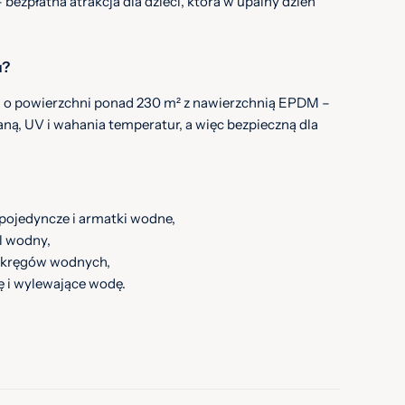
bezpłatna atrakcja dla dzieci, która w upalny dzień
u?
a o powierzchni ponad 230 m² z nawierzchnią EPDM –
ą, UV i wahania temperatur, a więc bezpieczną dla
 pojedyncze i armatki wodne,
l wodny,
 z kręgów wodnych,
ę i wylewające wodę.
 uzdatniania – nie trzeba się więc martwić o higienę
toalety z przewijakami dla najmłodszych.