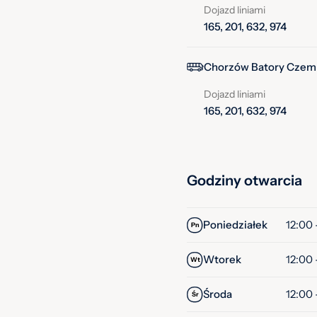
Dojazd liniami
165, 201, 632, 974
Chorzów Batory Czemp
Dojazd liniami
165, 201, 632, 974
Godziny otwarcia
Poniedziałek
12:00 
Pn
Wtorek
12:00 
Wt
Środa
12:00 
Śr