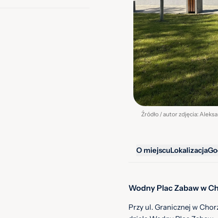
Źródło / autor zdjęcia: Aleks
O miejscu
Lokalizacja
Go
Wodny Plac Zabaw w Ch
Przy ul. Granicznej w Ch