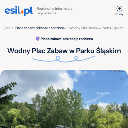
Regionalne informacje
i wydarzenia
Dodaj
iejsca
Place zabaw i rekreacja rodzinna
Wodny Plac Zabaw w Parku Śląskim
Place zabaw i rekreacja rodzinna
Wodny Plac Zabaw w Parku Śląskim