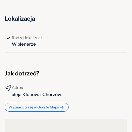
niepełnosprawnościami).
Wstęp:
bezpłatny
Lokalizacja
Godziny otwarcia:
9:00–19:00 (sezonowo, codziennie, przy
sprzyjającej pogodzie)
Rodzaj lokalizacji
W plenerze
Jak dotrzeć?
Adres
aleja Klonowa, Chorzów
Wyznacz trasę w Google Maps