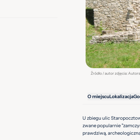
O miejscu
Lokalizacja
Go
U zbiegu ulic Staropocztow
zwane popularnie "zamczysk
prawdziwą, archeologiczną