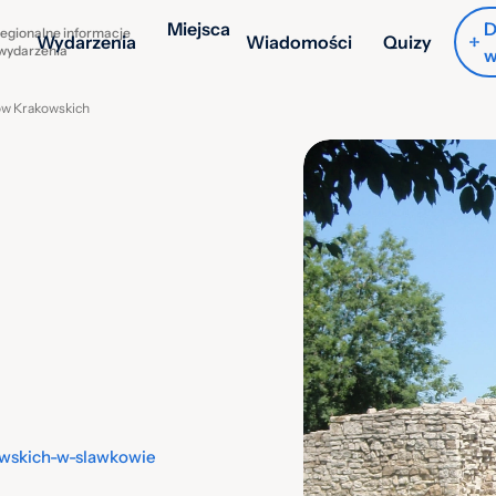
Miejsca
D
egionalne informacje
Wydarzenia
Wiadomości
Quizy
 wydarzenia
w
ów Krakowskich
owskich-w-slawkowie