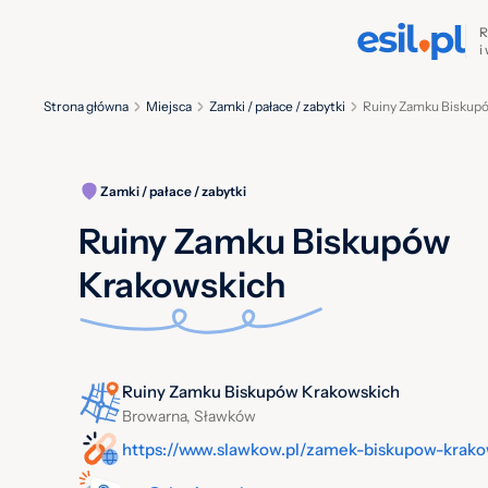
R
i
Strona główna
Miejsca
Zamki / pałace / zabytki
Ruiny Zamku Biskup
Zamki / pałace / zabytki
Ruiny Zamku Biskupów
Krakowskich
Ruiny Zamku Biskupów Krakowskich
Browarna, Sławków
https://www.slawkow.pl/zamek-biskupow-krak