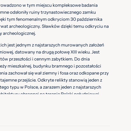
prowadzono w tym miejscu kompleksowe badania
iemne odsłoniły ruiny trzynastowiecznego zamku
ięki tym fenomenalnym odkryciom 30 października
wat archeologiczny. Sławków dzięki temu odkryciu na
ry archeologicznej.
ch jest jednym z najstarszych murowanych założeń
iowej, datowany na drugą połowę XIII wieku. Jest
któw przeszłości i cennym zabytkiem. Do dnia
ieży mieszkalnej, budynku bramnego i pozostałości
ia zachował się wał ziemny i fosa oraz odkopane przy
ajemne przejście. Odkryte relikty stanowią jeden z
ego typu w Polsce, a zarazem jeden z najstarszych
itektury obronnej na terenie Polski południowej.
teriału oraz analizy historycznej budowę wielkiego
z biskupem krakowskim Pawłem z Przemankowa (1266-
, że trwała ona od 1280 do 1283. Pierwotne założenie
a, które wówczas otoczone było z trzech stron