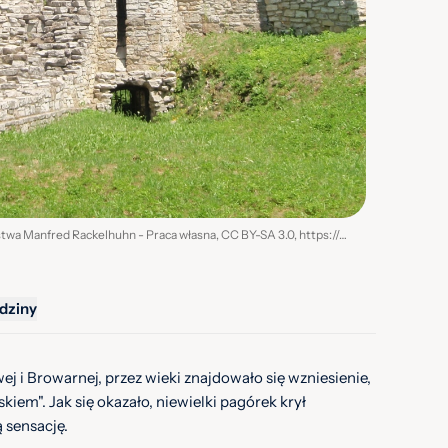
Źródło / autor zdjęcia: Autorstwa Manfred Rackelhuhn - Praca własna, CC BY-SA 3.0, https://commons.wikimedia.org/w/index.php?curid=10941838
dziny
ej i Browarnej, przez wieki znajdowało się wzniesienie,
iem". Jak się okazało, niewielki pagórek krył
 sensację.