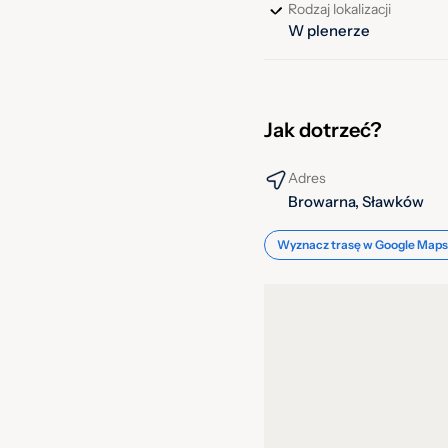
zakolem rzeki Biała Przems
Rodzaj lokalizacji
W plenerze
Potwierdza ten stan rzeczy
ówczesnej przeprawy. O ko
może również fakt narast
biskupa krakowskiego z L
Jak dotrzeć?
Adres
Browarna, Sławków
Wyznacz trasę w Google Maps