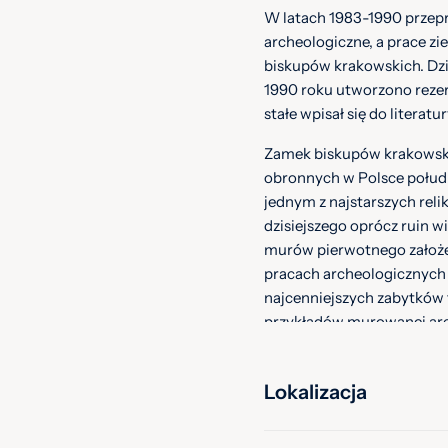
W latach 1983-1990 prze
archeologiczne, a prace z
biskupów krakowskich. Dz
1990 roku utworzono rezer
stałe wpisał się do literatu
Zamek biskupów krakowski
obronnych w Polsce połudn
jednym z najstarszych reli
dzisiejszego oprócz ruin w
murów pierwotnego założen
pracach archeologicznych t
najcenniejszych zabytków t
przykładów murowanej arch
Na podstawie zebranego ma
założenia należy wiązać 
Lokalizacja
92). Obecnie przyjmuje się
miało na celu obronę miast