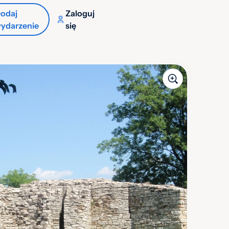
odaj
Zaloguj
ydarzenie
się