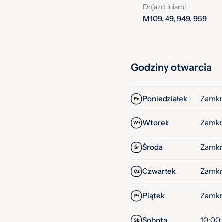
Dojazd liniami
M109, 49, 949, 959
Godziny otwarcia
Poniedziałek
Zamkn
Pn
Wtorek
Zamkn
Wt
Środa
Zamkn
Śr
Czwartek
Zamkn
Cz
Piątek
Zamkn
Pt
Sobota
10:00 
Sb