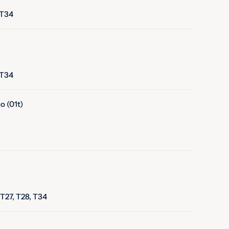
 T34
 T34
 (01t)
 T27, T28, T34