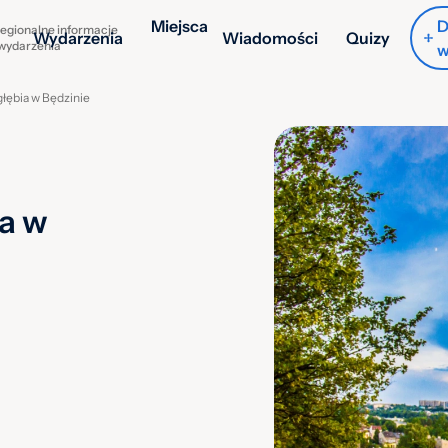
Miejsca
D
egionalne informacje
Wydarzenia
Wiadomości
Quizy
 wydarzenia
w
ębia w Będzinie
a w