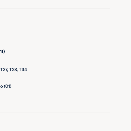
1t)
 T27, T28, T34
o (01)