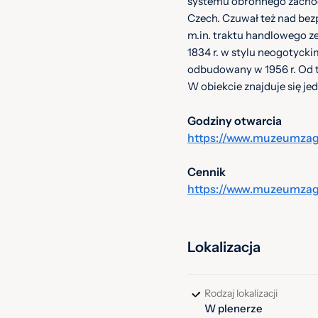
systemu obronnego zachodn
Czech. Czuwał też nad be
m.in. traktu handlowego z
1834 r. w stylu neogotycki
odbudowany w 1956 r. Od t
W obiekcie znajduje się jed
Godziny otwarcia
https://www.muzeumzagl
Cennik
https://www.muzeumzagle
Lokalizacja
Rodzaj lokalizacji
W plenerze