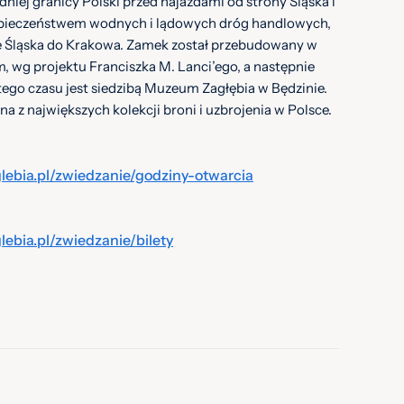
iej granicy Polski przed najazdami od strony Śląska i
zpieczeństwem wodnych i lądowych dróg handlowych,
e Śląska do Krakowa. Zamek został przebudowany w
m, wg projektu Franciszka M. Lanci’ego, a następnie
ego czasu jest siedzibą Muzeum Zagłębia w Będzinie.
na z największych kolekcji broni i uzbrojenia w Polsce.
ebia.pl/zwiedzanie/godziny-otwarcia
bia.pl/zwiedzanie/bilety