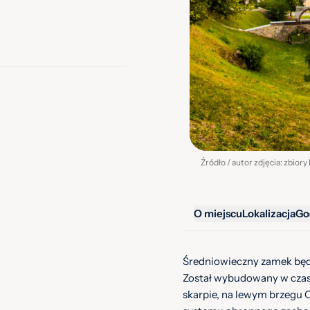
Źródło / autor zdjęcia: zbio
O miejscu
Lokalizacja
Go
Średniowieczny zamek będz
Został wybudowany w czasa
skarpie, na lewym brzegu