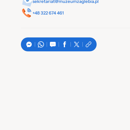
sekretariat@muzeumzaglebia.pl
+48 322 674 461