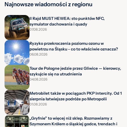
Najnowsze wiadomości z regionu
II Rajd MUST HEWEA: sto punktów NFC,
symulator dachowania i quady
07.08.2026
Ryzyko przekroczenia poziomu ozonu w
powietrzu na Śląsku - co to właściwie oznacza?
06.08.2026
Tour de Pologne jedzie przez Gliwice — kierowcy,
szykujcie się na utrudnienia
04.08.2026
Metrobilet także w pociągach PKP Intercity. Od 1
sierpnia łatwiejsze podróże po Metropolii
01.08.2026
„Gryfnie” to więcej niż sklep. Rozmawiamy z
Szymonem Królem o śląskiej godce, trendach i