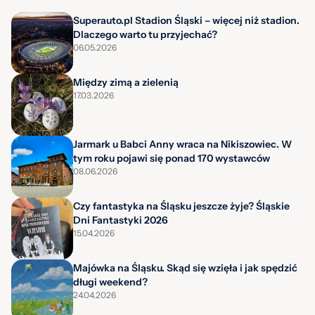
Superauto.pl Stadion Śląski – więcej niż stadion.
Dlaczego warto tu przyjechać?
06.05.2026
Między zimą a zielenią
17.03.2026
Jarmark u Babci Anny wraca na Nikiszowiec. W
tym roku pojawi się ponad 170 wystawców
08.06.2026
Czy fantastyka na Śląsku jeszcze żyje? Śląskie
Dni Fantastyki 2026
15.04.2026
Majówka na Śląsku. Skąd się wzięła i jak spędzić
długi weekend?
24.04.2026