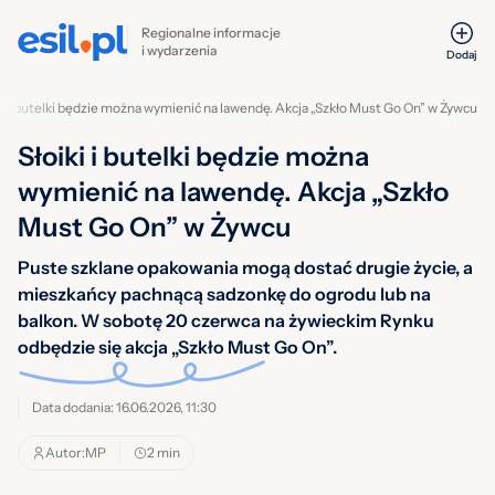
Regionalne informacje
i wydarzenia
Dodaj
ki i butelki będzie można wymienić na lawendę. Akcja „Szkło Must Go On” w Żywcu
Słoiki i butelki będzie można
wymienić na lawendę. Akcja „Szkło
Must Go On” w Żywcu
Puste szklane opakowania mogą dostać drugie życie, a
mieszkańcy pachnącą sadzonkę do ogrodu lub na
balkon. W sobotę 20 czerwca na żywieckim Rynku
odbędzie się akcja „Szkło Must Go On”.
Data dodania: 16.06.2026, 11:30
Autor:
MP
2 min