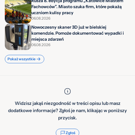
Rusza 8. edycja programu „Katowice Miastem
Fachowców”. Miasto szuka firm, które pokażą
uczniom kulisy pracy
06.08.2026
Nowoczesny skaner 3D już w bielskiej
komendzie. Pomoże dokumentować wypadki i
miejsca zdarzeń
06.08.2026
Pokaż wszystkie
Widzisz jakąś niezgodność w treści opisu lub masz
dodatkowe informacje? Zgłoś je nam, klikając w poniższy
przycisk.
Zgłoś