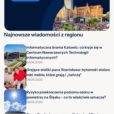
Najnowsze wiadomości z regionu
Informatyczna brama Katowic: co kryje się w
Centrum Nowoczesnych Technologii
Informatycznych?
06.08.2026
Grające stoliki pana Stanisława: bytomski stolarz
robi meble, które grają i „tańczą"
06.08.2026
Ryzyko przekroczenia poziomu ozonu w
powietrzu na Śląsku - co to właściwie oznacza?
06.08.2026