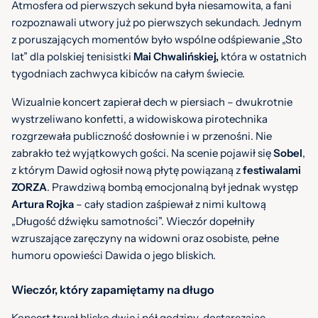
Atmosfera od pierwszych sekund była niesamowita, a fani
rozpoznawali utwory już po pierwszych sekundach. Jednym
z poruszających momentów było wspólne odśpiewanie „Sto
lat” dla polskiej tenisistki
Mai Chwalińskiej,
która w ostatnich
tygodniach zachwyca kibiców na całym świecie.
Wizualnie koncert zapierał dech w piersiach – dwukrotnie
wystrzeliwano konfetti, a widowiskowa pirotechnika
rozgrzewała publiczność dosłownie i w przenośni. Nie
zabrakło też wyjątkowych gości. Na scenie pojawił się
Sobel
,
z którym Dawid ogłosił nową płytę powiązaną z
festiwalami
ZORZA
. Prawdziwą bombą emocjonalną był jednak występ
Artura Rojka
– cały stadion zaśpiewał z nimi kultową
„Długość dźwięku samotności”. Wieczór dopełniły
wzruszające zaręczyny na widowni oraz osobiste, pełne
humoru opowieści Dawida o jego bliskich.
Wieczór, który zapamiętamy na długo
Koncert trwał blisko dwie i pół godziny, dostarczając