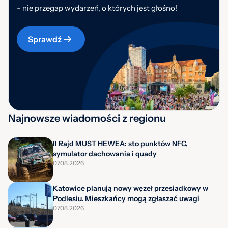
- nie przegap wydarzeń, o których jest głośno!
Sprawdź
Najnowsze wiadomości z regionu
II Rajd MUST HEWEA: sto punktów NFC,
symulator dachowania i quady
07.08.2026
Katowice planują nowy węzeł przesiadkowy w
Podlesiu. Mieszkańcy mogą zgłaszać uwagi
07.08.2026