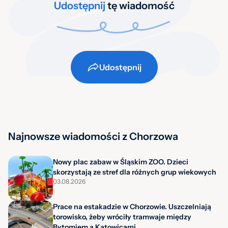
Udostępnij
tę wiadomość
Udostępnij
Najnowsze wiadomości z Chorzowa
Nowy plac zabaw w Śląskim ZOO. Dzieci
skorzystają ze stref dla różnych grup wiekowych
03.08.2026
Prace na estakadzie w Chorzowie. Uszczelniają
torowisko, żeby wróciły tramwaje między
Bytomiem a Katowicami