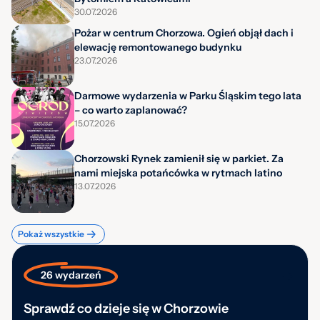
30.07.2026
Pożar w centrum Chorzowa. Ogień objął dach i
elewację remontowanego budynku
23.07.2026
Darmowe wydarzenia w Parku Śląskim tego lata
– co warto zaplanować?
15.07.2026
Chorzowski Rynek zamienił się w parkiet. Za
nami miejska potańcówka w rytmach latino
13.07.2026
Pokaż wszystkie
26 wydarzeń
Sprawdź co dzieje się w Chorzowie