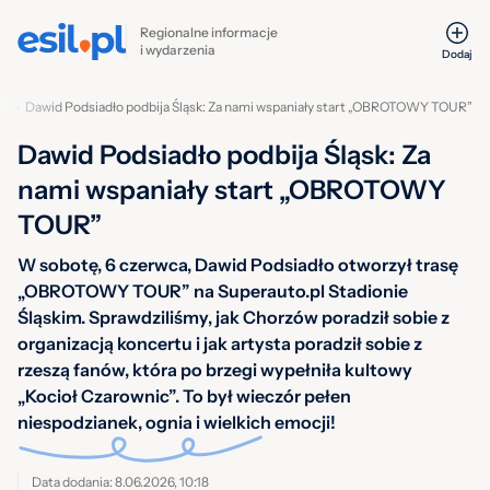
Regionalne informacje
i wydarzenia
Dodaj
w
Dawid Podsiadło podbija Śląsk: Za nami wspaniały start „OBROTOWY TOUR”
Dawid Podsiadło podbija Śląsk: Za
nami wspaniały start „OBROTOWY
TOUR”
W sobotę, 6 czerwca, Dawid Podsiadło otworzył trasę
„OBROTOWY TOUR” na Superauto.pl Stadionie
Śląskim. Sprawdziliśmy, jak Chorzów poradził sobie z
organizacją koncertu i jak artysta poradził sobie z
rzeszą fanów, która po brzegi wypełniła kultowy
„Kocioł Czarownic”. To był wieczór pełen
niespodzianek, ognia i wielkich emocji!
Data dodania: 8.06.2026, 10:18