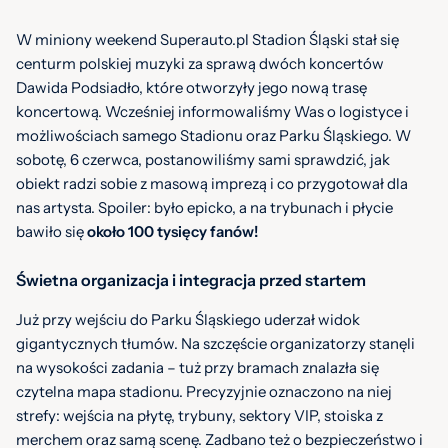
W miniony weekend Superauto.pl Stadion Śląski stał się
centurm polskiej muzyki za sprawą dwóch koncertów
Dawida Podsiadło, które otworzyły jego nową trasę
koncertową. Wcześniej informowaliśmy Was o logistyce i
możliwościach samego Stadionu oraz Parku Śląskiego. W
sobotę, 6 czerwca, postanowiliśmy sami sprawdzić, jak
obiekt radzi sobie z masową imprezą i co przygotował dla
nas artysta. Spoiler: było epicko, a na trybunach i płycie
bawiło się
około 100 tysięcy fanów!
Źródło / autor zdjęcia: MP
Świetna organizacja i integracja przed startem
Już przy wejściu do Parku Śląskiego uderzał widok
gigantycznych tłumów. Na szczęście organizatorzy stanęli
na wysokości zadania – tuż przy bramach znalazła się
czytelna mapa stadionu. Precyzyjnie oznaczono na niej
strefy: wejścia na płytę, trybuny, sektory VIP, stoiska z
merchem oraz samą scenę. Zadbano też o bezpieczeństwo i