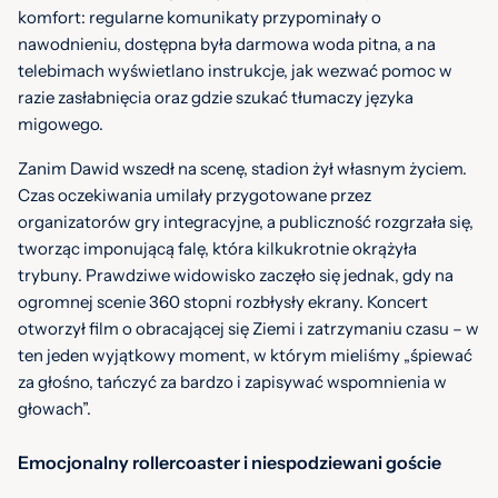
komfort: regularne komunikaty przypominały o
nawodnieniu, dostępna była darmowa woda pitna, a na
telebimach wyświetlano instrukcje, jak wezwać pomoc w
razie zasłabnięcia oraz gdzie szukać tłumaczy języka
migowego.
Zanim Dawid wszedł na scenę, stadion żył własnym życiem.
Czas oczekiwania umilały przygotowane przez
organizatorów gry integracyjne, a publiczność rozgrzała się,
tworząc imponującą falę, która kilkukrotnie okrążyła
trybuny. Prawdziwe widowisko zaczęło się jednak, gdy na
ogromnej scenie 360 stopni rozbłysły ekrany. Koncert
otworzył film o obracającej się Ziemi i zatrzymaniu czasu – w
ten jeden wyjątkowy moment, w którym mieliśmy „śpiewać
za głośno, tańczyć za bardzo i zapisywać wspomnienia w
głowach”.
Emocjonalny rollercoaster i niespodziewani goście