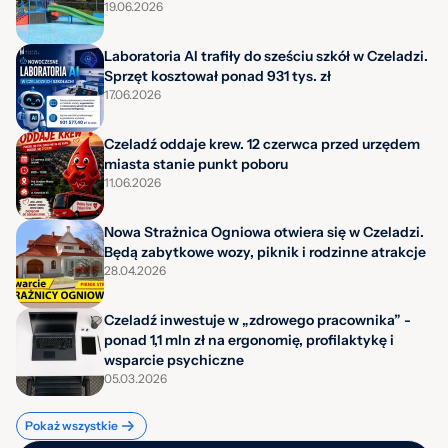
19.06.2026
Laboratoria AI trafiły do sześciu szkół w Czeladzi.
Sprzęt kosztował ponad 931 tys. zł
17.06.2026
Czeladź oddaje krew. 12 czerwca przed urzędem
miasta stanie punkt poboru
11.06.2026
Nowa Strażnica Ogniowa otwiera się w Czeladzi.
Będą zabytkowe wozy, piknik i rodzinne atrakcje
28.04.2026
Czeladź inwestuje w „zdrowego pracownika” -
ponad 1,1 mln zł na ergonomię, profilaktykę i
wsparcie psychiczne
05.03.2026
Pokaż wszystkie