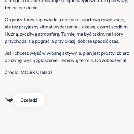
dlatego o udziale decyduje kolejność zgłoszeń. Kto pierwszy,
ten na parkiecie!
Organizatorzy zapowiadają nie tylko sportową rywalizację,
ale też przyjazny klimat wydarzenia – z kawą, czymś słodkim
i luźną, życzliwą atmosferą. Turniej ma być takim, na który
przychodzi się pograć, a przy okazji dobrze spędzić czas.
Jeśli chcesz wejść w wiosnę aktywnie, plan jest prosty: zbierz
drużynę, wyślij zgłoszenie i rezerwuj termin. Do zobaczenia!
Źródło: MOSiR Czeladź
Czeladź
Tagi: