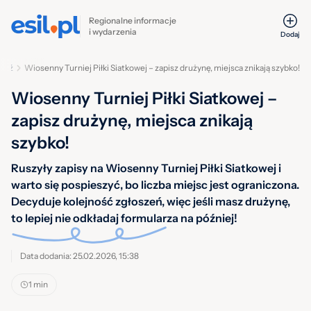
Regionalne informacje
i wydarzenia
Dodaj
ladź
Wiosenny Turniej Piłki Siatkowej – zapisz drużynę, miejsca znikają szybko!
Wiosenny Turniej Piłki Siatkowej –
zapisz drużynę, miejsca znikają
szybko!
Ruszyły zapisy na Wiosenny Turniej Piłki Siatkowej i
warto się pospieszyć, bo liczba miejsc jest ograniczona.
Decyduje kolejność zgłoszeń, więc jeśli masz drużynę,
to lepiej nie odkładaj formularza na później!
Data dodania: 25.02.2026, 15:38
1 min