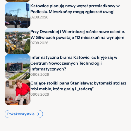
Katowice planują nowy węzeł przesiadkowy w
Podlesiu. Mieszkańcy mogą zgłaszać uwagi
07.08.2026
Przy Dworskiej i Wiertniczej rośnie nowe osiedle.
W Gliwicach powstaje 112 mieszkań na wynajem
07.08.2026
Informatyczna brama Katowic: co kryje się w
Centrum Nowoczesnych Technologii
Informatycznych?
06.08.2026
Grające stoliki pana Stanisława: bytomski stolarz
robi meble, które grają i „tańczą"
06.08.2026
Pokaż wszystkie