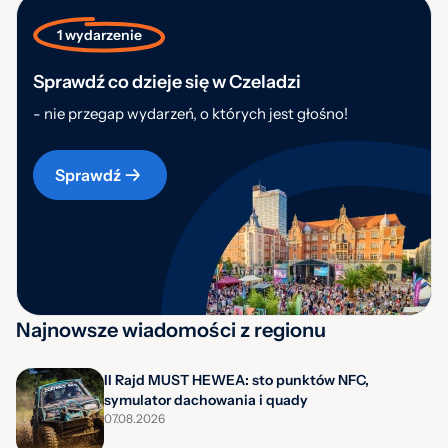
1 wydarzenie
Sprawdź co dzieje się w Czeladzi
- nie przegap wydarzeń, o których jest głośno!
Sprawdź
Najnowsze wiadomości z regionu
II Rajd MUST HEWEA: sto punktów NFC,
symulator dachowania i quady
07.08.2026