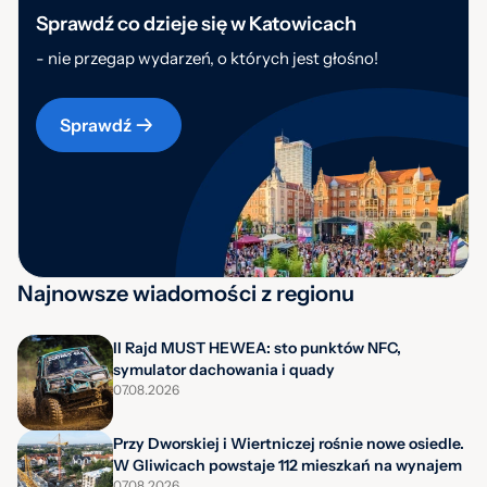
Sprawdź co dzieje się w Katowicach
- nie przegap wydarzeń, o których jest głośno!
Sprawdź
Najnowsze wiadomości z regionu
II Rajd MUST HEWEA: sto punktów NFC,
symulator dachowania i quady
07.08.2026
Przy Dworskiej i Wiertniczej rośnie nowe osiedle.
W Gliwicach powstaje 112 mieszkań na wynajem
07.08.2026