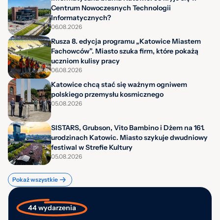
Centrum Nowoczesnych Technologii
Informatycznych?
06.08.2026
Rusza 8. edycja programu „Katowice Miastem
Fachowców”. Miasto szuka firm, które pokażą
uczniom kulisy pracy
06.08.2026
Katowice chcą stać się ważnym ogniwem
polskiego przemysłu kosmicznego
05.08.2026
SISTARS, Grubson, Vito Bambino i Dżem na 161.
urodzinach Katowic. Miasto szykuje dwudniowy
festiwal w Strefie Kultury
05.08.2026
Pokaż wszystkie
44 wydarzenia