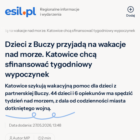
Regionalne informacje
i wydarzenia
Dodaj
zyjadą na wakacje nad morze. Katowice chcą sfinansować tygodniowy wypoczynek
Dzieci z Buczy przyjadą na wakacje
nad morze. Katowice chcą
sfinansować tygodniowy
wypoczynek
Katowice szykują wakacyjną pomoc dla dzieci z
partnerskiej Buczy. 44 dzieci i 6 opiekunów ma spędzić
tydzień nad morzem, z dala od codzienności miasta
dotkniętego wojną.
Data dodania: 27.05.2026, 13:48
Autor:
MP
2 min