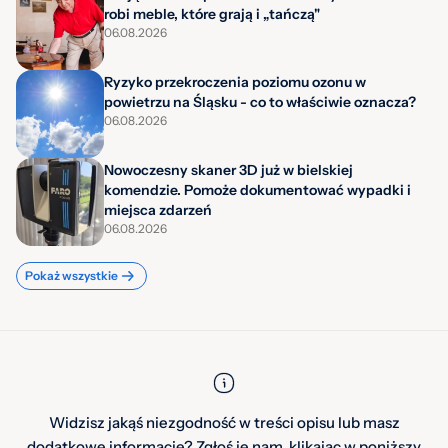
robi meble, które grają i „tańczą"
06.08.2026
Ryzyko przekroczenia poziomu ozonu w
powietrzu na Śląsku - co to właściwie oznacza?
06.08.2026
Nowoczesny skaner 3D już w bielskiej
komendzie. Pomoże dokumentować wypadki i
miejsca zdarzeń
06.08.2026
Pokaż wszystkie
Widzisz jakąś niezgodność w treści opisu lub masz
dodatkowe informacje? Zgłoś je nam, klikając w poniższy