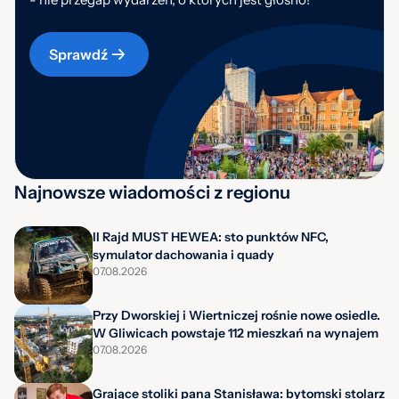
Sprawdź
Najnowsze wiadomości z regionu
II Rajd MUST HEWEA: sto punktów NFC,
symulator dachowania i quady
07.08.2026
Przy Dworskiej i Wiertniczej rośnie nowe osiedle.
W Gliwicach powstaje 112 mieszkań na wynajem
07.08.2026
Grające stoliki pana Stanisława: bytomski stolarz