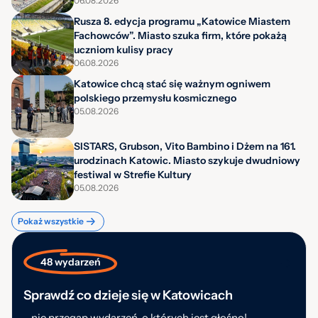
06.08.2026
Rusza 8. edycja programu „Katowice Miastem
Fachowców”. Miasto szuka firm, które pokażą
uczniom kulisy pracy
06.08.2026
Katowice chcą stać się ważnym ogniwem
polskiego przemysłu kosmicznego
05.08.2026
SISTARS, Grubson, Vito Bambino i Dżem na 161.
urodzinach Katowic. Miasto szykuje dwudniowy
festiwal w Strefie Kultury
05.08.2026
Pokaż wszystkie
48 wydarzeń
Sprawdź co dzieje się w Katowicach
- nie przegap wydarzeń, o których jest głośno!