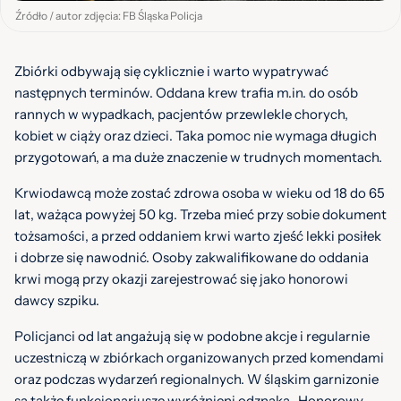
Źródło / autor zdjęcia: FB Śląska Policja
Zbiórki odbywają się cyklicznie i warto wypatrywać
następnych terminów. Oddana krew trafia m.in. do osób
rannych w wypadkach, pacjentów przewlekle chorych,
kobiet w ciąży oraz dzieci. Taka pomoc nie wymaga długich
przygotowań, a ma duże znaczenie w trudnych momentach.
Krwiodawcą może zostać zdrowa osoba w wieku od 18 do 65
lat, ważąca powyżej 50 kg. Trzeba mieć przy sobie dokument
tożsamości, a przed oddaniem krwi warto zjeść lekki posiłek
i dobrze się nawodnić. Osoby zakwalifikowane do oddania
krwi mogą przy okazji zarejestrować się jako honorowi
dawcy szpiku.
Policjanci od lat angażują się w podobne akcje i regularnie
uczestniczą w zbiórkach organizowanych przed komendami
oraz podczas wydarzeń regionalnych. W śląskim garnizonie
są także funkcjonariusze wyróżnieni odznaką „Honorowy