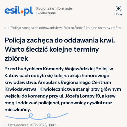
Regionalne informacje
i wydarzenia
Dodaj
wice
Policja zachęca do oddawania krwi. Warto śledzić kolejne terminy zbiórek
Policja zachęca do oddawania krwi.
Warto śledzić kolejne terminy
zbiórek
Przed budynkiem Komendy Wojewódzkiej Policji w
Katowicach odbyła się kolejna akcja honorowego
krwiodawstwa. Ambulans Regionalnego Centrum
Krwiodawstwa i Krwiolecznictwa stanął przy głównym
wejściu do komendy przy ul. Józefa Lompy 19, a krew
mogli oddawać policjanci, pracownicy cywilni oraz
mieszkańcy.
Data dodania: 19.05.2026, 09:46