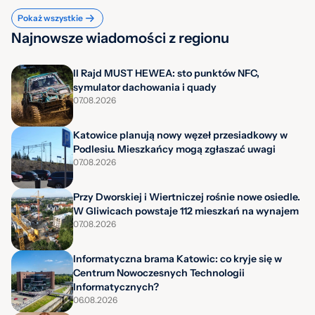
Pokaż wszystkie
Najnowsze wiadomości z regionu
II Rajd MUST HEWEA: sto punktów NFC,
symulator dachowania i quady
07.08.2026
Katowice planują nowy węzeł przesiadkowy w
Podlesiu. Mieszkańcy mogą zgłaszać uwagi
07.08.2026
Przy Dworskiej i Wiertniczej rośnie nowe osiedle.
W Gliwicach powstaje 112 mieszkań na wynajem
07.08.2026
Informatyczna brama Katowic: co kryje się w
Centrum Nowoczesnych Technologii
Informatycznych?
06.08.2026