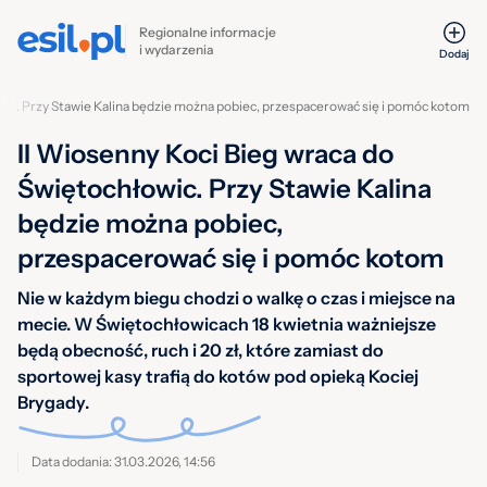
Regionalne informacje
i wydarzenia
Dodaj
wic. Przy Stawie Kalina będzie można pobiec, przespacerować się i pomóc kotom
II Wiosenny Koci Bieg wraca do
Świętochłowic. Przy Stawie Kalina
będzie można pobiec,
przespacerować się i pomóc kotom
Nie w każdym biegu chodzi o walkę o czas i miejsce na
mecie. W Świętochłowicach 18 kwietnia ważniejsze
będą obecność, ruch i 20 zł, które zamiast do
sportowej kasy trafią do kotów pod opieką Kociej
Brygady.
Data dodania: 31.03.2026, 14:56