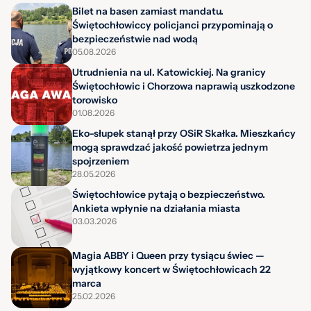
Bilet na basen zamiast mandatu.
Świętochłowiccy policjanci przypominają o
bezpieczeństwie nad wodą
05.08.2026
Utrudnienia na ul. Katowickiej. Na granicy
Świętochłowic i Chorzowa naprawią uszkodzone
torowisko
01.08.2026
Eko-słupek stanął przy OSiR Skałka. Mieszkańcy
mogą sprawdzać jakość powietrza jednym
spojrzeniem
28.05.2026
Świętochłowice pytają o bezpieczeństwo.
Ankieta wpłynie na działania miasta
03.03.2026
Magia ABBY i Queen przy tysiącu świec —
wyjątkowy koncert w Świętochłowicach 22
marca
25.02.2026