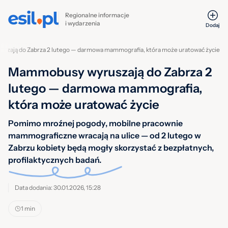
Regionalne informacje
i wydarzenia
Dodaj
zają do Zabrza 2 lutego — darmowa mammografia, która może uratować życie
Mammobusy wyruszają do Zabrza 2
lutego — darmowa mammografia,
która może uratować życie
Pomimo mroźnej pogody, mobilne pracownie
mammograficzne wracają na ulice — od 2 lutego w
Zabrzu kobiety będą mogły skorzystać z bezpłatnych,
profilaktycznych badań.
Data dodania: 30.01.2026, 15:28
1 min