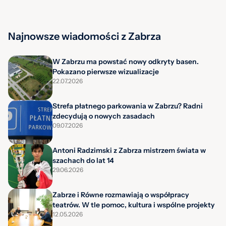
Najnowsze wiadomości z Zabrza
W Zabrzu ma powstać nowy odkryty basen.
Pokazano pierwsze wizualizacje
22.07.2026
Strefa płatnego parkowania w Zabrzu? Radni
zdecydują o nowych zasadach
09.07.2026
Antoni Radzimski z Zabrza mistrzem świata w
szachach do lat 14
29.06.2026
Zabrze i Równe rozmawiają o współpracy
teatrów. W tle pomoc, kultura i wspólne projekty
12.05.2026