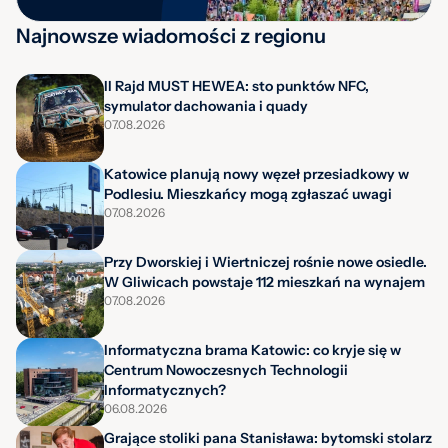
Najnowsze wiadomości z regionu
II Rajd MUST HEWEA: sto punktów NFC,
symulator dachowania i quady
07.08.2026
Katowice planują nowy węzeł przesiadkowy w
Podlesiu. Mieszkańcy mogą zgłaszać uwagi
07.08.2026
Przy Dworskiej i Wiertniczej rośnie nowe osiedle.
W Gliwicach powstaje 112 mieszkań na wynajem
07.08.2026
Informatyczna brama Katowic: co kryje się w
Centrum Nowoczesnych Technologii
Informatycznych?
06.08.2026
Grające stoliki pana Stanisława: bytomski stolarz