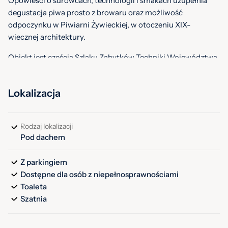
Opowieści o surowcach, technologii i smakach uzupełnia
degustacja piwa prosto z browaru oraz możliwość
odpoczynku w Piwiarni Żywieckiej, w otoczeniu XIX-
wiecznej architektury.
Obiekt jest częścią Szlaku Zabytków Techniki Województwa
Śląskiego, wyróżnioną tytułem Gwiazdy Techniki, a także
pełni rolę punktu kotwicznego Europejskiego Szlaku
Lokalizacja
Dziedzictwa Przemysłowego.
Od 19 października 2025 r. do 28 lutego 2026 r. Muzeum
Rodzaj lokalizacji
Browaru Żywiec będzie nieczynne.
Pod dachem
Powodem są przygotowania do wyjątkowego jubileuszu 20-
Z parkingiem
lecia Muzeum. Ponowne otwarcie 1 marca 2026 r.
Dostępne dla osób z niepełnosprawnościami
Toaleta
Bilety
Szatnia
Szczegółowy cennik dostępny na stronie Muzeum.