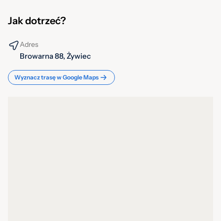
Dostępność
Jak dotrzeć?
Muzeum jest dostępne do zwiedzania dla osób z
niepełnosprawnościami, jednak Zakład Produkcyjny
Adres
(Browar) nie jest przystosowany do tego celu.
Browarna 88, Żywiec
Wyznacz trasę w Google Maps