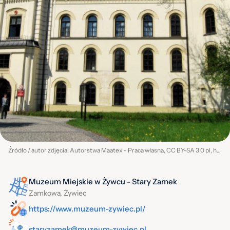
Źródło / autor zdjęcia: Autorstwa Maatex - Praca własna, CC BY-SA 3.0 pl, https://commons.wikimedia.org/w/index.php?curid=21411371
Muzeum Miejskie w Żywcu - Stary Zamek
Zamkowa, Żywiec
https://www.muzeum-zywiec.pl/
staryzamek@muzeum-zywiec.pl