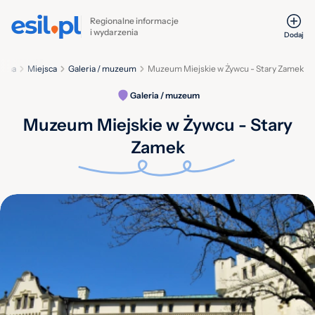
Regionalne informacje
i wydarzenia
Dodaj
ówna
Miejsca
Galeria / muzeum
Muzeum Miejskie w Żywcu - Stary Zamek
Galeria / muzeum
Muzeum Miejskie w Żywcu - Stary
Zamek