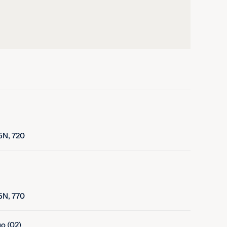
05N, 720
05N, 770
o (02)