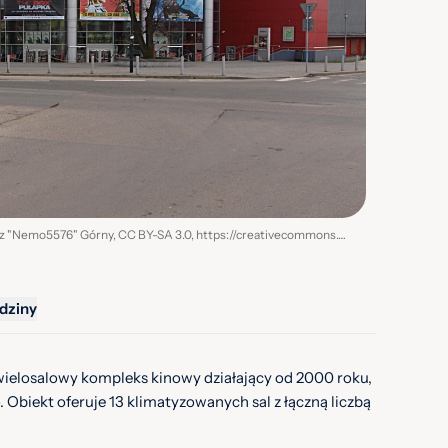
Źródło / autor zdjęcia: Tomasz "Nemo5576" Górny, CC BY-SA 3.0, https://creativecommons.org/licenses/by-sa/3.0, via Wikimedia Commons
dziny
 wielosalowy kompleks kinowy działający od 2000 roku,
. Obiekt oferuje 13 klimatyzowanych sal z łączną liczbą