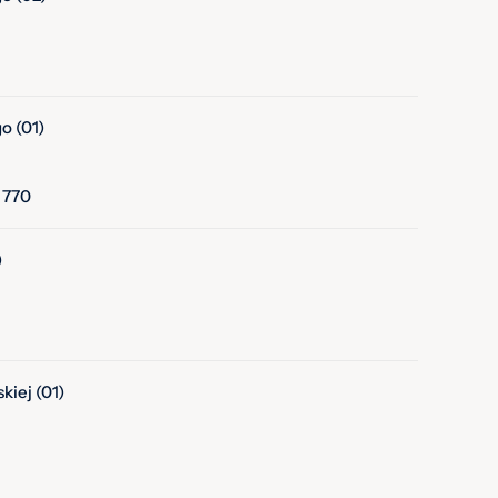
o (01)
, 770
)
iej (01)