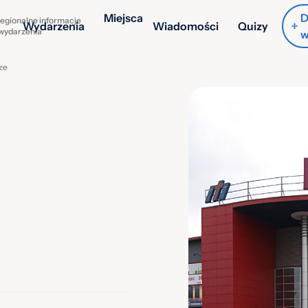
Miejsca
D
egionalne informacje
Wydarzenia
Wiadomości
Quizy
 wydarzenia
w
ze