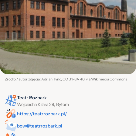
Źródło / autor zdjęcia: Adrian Tync, CC BY-SA 4.0, via Wikimedia Commons
Teatr Rozbark
Wojciecha Kilara 29, Bytom
https://teatrrozbark.pl/
bow@teatrrozbark.pl