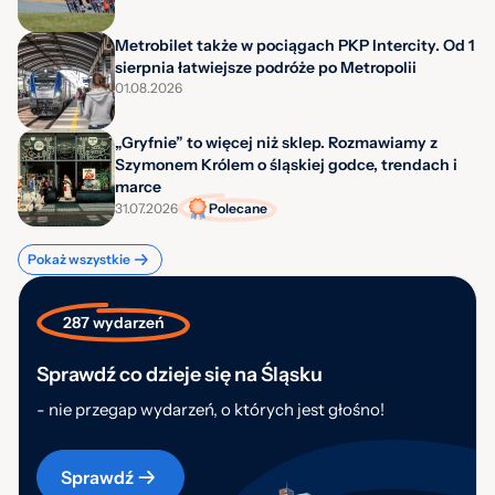
Metrobilet także w pociągach PKP Intercity. Od 1
sierpnia łatwiejsze podróże po Metropolii
01.08.2026
„Gryfnie” to więcej niż sklep. Rozmawiamy z
Szymonem Królem o śląskiej godce, trendach i
marce
31.07.2026
Polecane
Pokaż wszystkie
287 wydarzeń
Sprawdź co dzieje się na Śląsku
- nie przegap wydarzeń, o których jest głośno!
Sprawdź