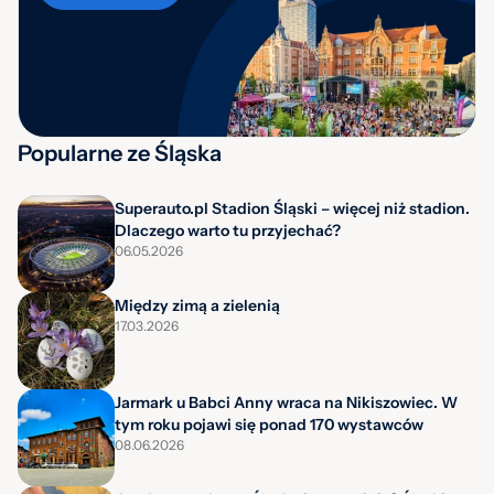
Popularne ze Śląska
Superauto.pl Stadion Śląski – więcej niż stadion.
Dlaczego warto tu przyjechać?
06.05.2026
Między zimą a zielenią
17.03.2026
Jarmark u Babci Anny wraca na Nikiszowiec. W
tym roku pojawi się ponad 170 wystawców
08.06.2026