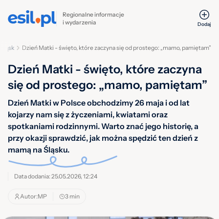
Regionalne informacje
i wydarzenia
Dodaj
 Śląsk
Dzień Matki - święto, które zaczyna się od prostego: „mamo, pamiętam”
Dzień Matki - święto, które zaczyna
się od prostego: „mamo, pamiętam”
Dzień Matki w Polsce obchodzimy 26 maja i od lat
kojarzy nam się z życzeniami, kwiatami oraz
spotkaniami rodzinnymi. Warto znać jego historię, a
przy okazji sprawdzić, jak można spędzić ten dzień z
mamą na Śląsku.
Data dodania: 25.05.2026, 12:24
Autor:
MP
3 min