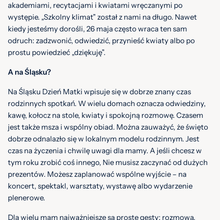
akademiami, recytacjami i kwiatami wręczanymi po
występie. „Szkolny klimat” został z nami na długo. Nawet
kiedy jesteśmy dorośli, 26 maja często wraca ten sam
odruch: zadzwonić, odwiedzić, przynieść kwiaty albo po
prostu powiedzieć „dziękuję”.
A na Śląsku?
Na Śląsku Dzień Matki wpisuje się w dobrze znany czas
rodzinnych spotkań. W wielu domach oznacza odwiedziny,
kawę, kołocz na stole, kwiaty i spokojną rozmowę. Czasem
jest także msza i wspólny obiad. Można zauważyć, że święto
dobrze odnalazło się w lokalnym modelu rodzinnym. Jest
czas na życzenia i chwilę uwagi dla mamy. A jeśli chcesz w
tym roku zrobić coś innego, Nie musisz zaczynać od dużych
prezentów. Możesz zaplanować wspólne wyjście – na
koncert, spektakl, warsztaty, wystawę albo wydarzenie
plenerowe.
Dla wielu mam najważniejsze są proste gesty: rozmowa,