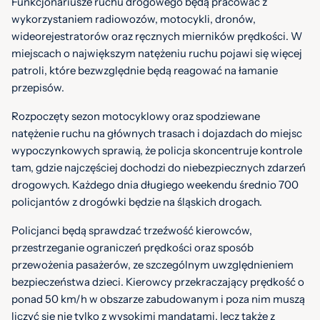
Funkcjonariusze ruchu drogowego będą pracować z
wykorzystaniem radiowozów, motocykli, dronów,
wideorejestratorów oraz ręcznych mierników prędkości. W
miejscach o największym natężeniu ruchu pojawi się więcej
patroli, które bezwzględnie będą reagować na łamanie
przepisów.
Rozpoczęty sezon motocyklowy oraz spodziewane
natężenie ruchu na głównych trasach i dojazdach do miejsc
wypoczynkowych sprawią, że policja skoncentruje kontrole
tam, gdzie najczęściej dochodzi do niebezpiecznych zdarzeń
drogowych. Każdego dnia długiego weekendu średnio 700
policjantów z drogówki będzie na śląskich drogach.
Policjanci będą sprawdzać trzeźwość kierowców,
przestrzeganie ograniczeń prędkości oraz sposób
przewożenia pasażerów, ze szczególnym uwzględnieniem
bezpieczeństwa dzieci. Kierowcy przekraczający prędkość o
ponad 50 km/h w obszarze zabudowanym i poza nim muszą
liczyć się nie tylko z wysokimi mandatami, lecz także z