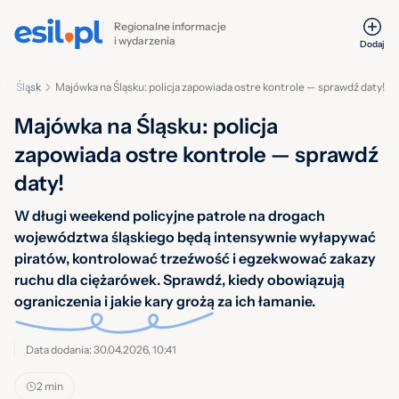
Regionalne informacje
i wydarzenia
Dodaj
ały Śląsk
Majówka na Śląsku: policja zapowiada ostre kontrole — sprawdź daty!
Majówka na Śląsku: policja
zapowiada ostre kontrole — sprawdź
daty!
W długi weekend policyjne patrole na drogach
województwa śląskiego będą intensywnie wyłapywać
piratów, kontrolować trzeźwość i egzekwować zakazy
ruchu dla ciężarówek. Sprawdź, kiedy obowiązują
ograniczenia i jakie kary grożą za ich łamanie.
Data dodania: 30.04.2026, 10:41
2 min