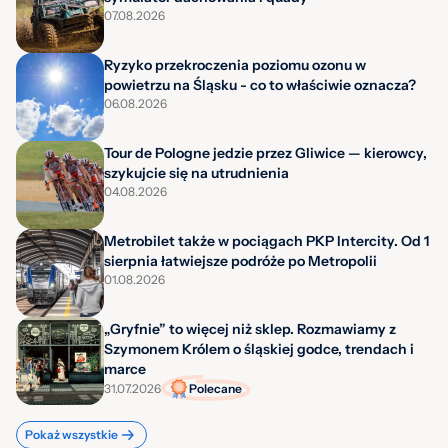
07.08.2026
Ryzyko przekroczenia poziomu ozonu w
powietrzu na Śląsku - co to właściwie oznacza?
06.08.2026
Tour de Pologne jedzie przez Gliwice — kierowcy,
szykujcie się na utrudnienia
04.08.2026
Metrobilet także w pociągach PKP Intercity. Od 1
sierpnia łatwiejsze podróże po Metropolii
01.08.2026
„Gryfnie” to więcej niż sklep. Rozmawiamy z
Szymonem Królem o śląskiej godce, trendach i
marce
31.07.2026
Polecane
Pokaż wszystkie