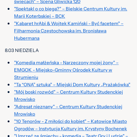
świecach" – Scena Gliwicka 120
"Spektakl o co biega?" – Bielskie Centrum Kultury im.
Marii Koterbskiej – BCK
"Kabaret hrAbi & Wojtek Kamiński - Być facetem" –
Filharmonia Częstochowska im. Bronisława
Hubermana
8.03 NIEDZIELA
"Komedia małżeńska - Narzeczony mojej żony" –
EMGOK - Miejsko-Gminny Ośrodek Kultury w
Strumieniu
"Ta “ONA” sztuka" – Miejski Dom Kultury „Prażakówka"
"Mój boski rozwód" – Centrum Kultury Studenckiej
Mrowisko
"Adresat nieznany" – Centrum Kultury Studenckiej
Mrowisko
"10 Tenorów - Z miłości do kobiet" – Katowice Miasto
Ogrodów – Instytucja Kultury im. Krystyny Bochenek
"Umrzeć ze śmiechu - komedia – Teatr Gry i Ludzie" –