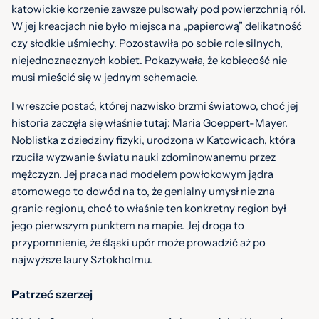
katowickie korzenie zawsze pulsowały pod powierzchnią ról.
W jej kreacjach nie było miejsca na „papierową” delikatność
czy słodkie uśmiechy. Pozostawiła po sobie role silnych,
niejednoznacznych kobiet. Pokazywała, że kobiecość nie
musi mieścić się w jednym schemacie.
I wreszcie postać, której nazwisko brzmi światowo, choć jej
historia zaczęła się właśnie tutaj: Maria Goeppert-Mayer.
Noblistka z dziedziny fizyki, urodzona w Katowicach, która
rzuciła wyzwanie światu nauki zdominowanemu przez
mężczyzn. Jej praca nad modelem powłokowym jądra
atomowego to dowód na to, że genialny umysł nie zna
granic regionu, choć to właśnie ten konkretny region był
jego pierwszym punktem na mapie. Jej droga to
przypomnienie, że śląski upór może prowadzić aż po
najwyższe laury Sztokholmu.
Patrzeć szerzej