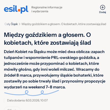
Regionalne informacje
i wydarzenia
Dodaj
i
Cały Śląsk
Między goździkiem a głosem. O kobietach, które zostawiają ślad
Między goździkiem a głosem. O
kobietach, które zostawiają ślad
Dzień Kobiet na Śląsku może mieć dwa oblicza: zapach
tulipanów i wspomnienie PRL-owskiego goździka, a
jednocześnie może przypominać o kobietach, które
mówiły głośno, gdy inni woleli milczeć. Wracamy do
źródeł 8 marca, przywołujemy śląskie bohaterki, które
zostawiły po sobie trwały ślad i przynosimy propozycje
wydarzeń na weekend 7–8 marca.
Data dodania: 6.03.2026, 10:07