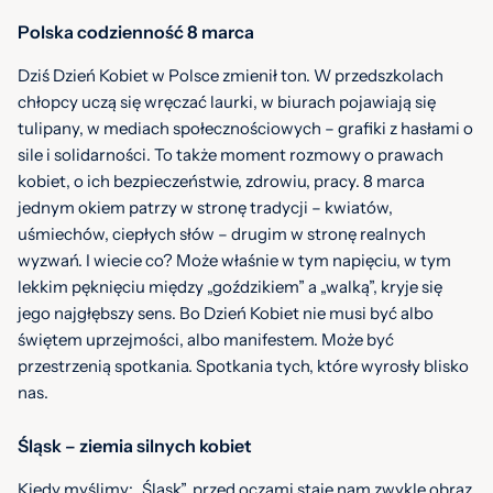
Polska codzienność 8 marca
Dziś Dzień Kobiet w Polsce zmienił ton. W przedszkolach
chłopcy uczą się wręczać laurki, w biurach pojawiają się
tulipany, w mediach społecznościowych – grafiki z hasłami o
sile i solidarności. To także moment rozmowy o prawach
kobiet, o ich bezpieczeństwie, zdrowiu, pracy. 8 marca
jednym okiem patrzy w stronę tradycji – kwiatów,
uśmiechów, ciepłych słów – drugim w stronę realnych
wyzwań. I wiecie co? Może właśnie w tym napięciu, w tym
lekkim pęknięciu między „goździkiem” a „walką”, kryje się
jego najgłębszy sens. Bo Dzień Kobiet nie musi być albo
świętem uprzejmości, albo manifestem. Może być
przestrzenią spotkania. Spotkania tych, które wyrosły blisko
nas.
Śląsk – ziemia silnych kobiet
Kiedy myślimy: „Śląsk”, przed oczami staje nam zwykle obraz