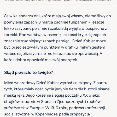
Są w kalendarzu dni, które mają swój własny, niemożliwy do
pomylenia zapach. 8 marca pachnie tulipanem – jeszcze
lekko zasypany po zimie i czekoladą wyjętą w pośpiechu z
torebki. Pod warstwą wiosennej lekkości kryje się zapach
znacznie trudniejszy: zapach pamięci. Dzień Kobiet może
być przecież zwykłym punktem w grafiku, miłym gestem
wobec najbliższych, ale może też stać się opowieścią. A
każda dobra opowieść ma swój początek.
Skąd przyszło to święto?
Międzynarodowy Dzień Kobiet wyrósł z niezgody. Z buntu
tych, które miały dość bycia jedynie tłem dla historii pisanej
męską ręką. Jego korzenie sięgają początku XX wieku:
strajków robotnic w Stanach Zjednoczonych i ruchów
sufrażystek w Europie. W 1910 roku, podczas konferencji
socjalistycznej w Kopenhadze, padła propozycja