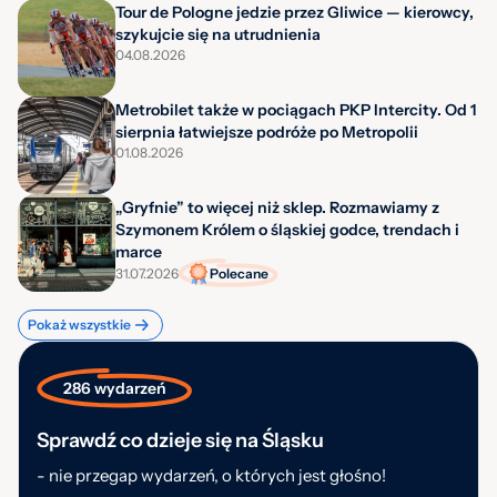
Tour de Pologne jedzie przez Gliwice — kierowcy,
szykujcie się na utrudnienia
04.08.2026
Metrobilet także w pociągach PKP Intercity. Od 1
sierpnia łatwiejsze podróże po Metropolii
01.08.2026
„Gryfnie” to więcej niż sklep. Rozmawiamy z
Szymonem Królem o śląskiej godce, trendach i
marce
31.07.2026
Polecane
Pokaż wszystkie
286 wydarzeń
Sprawdź co dzieje się na Śląsku
- nie przegap wydarzeń, o których jest głośno!