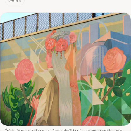
5 min
Źródło / autor zdjęcia: esil.pl / Agnieszka Tybur / mural autorstwa Sebastiana Bożka, Katowice