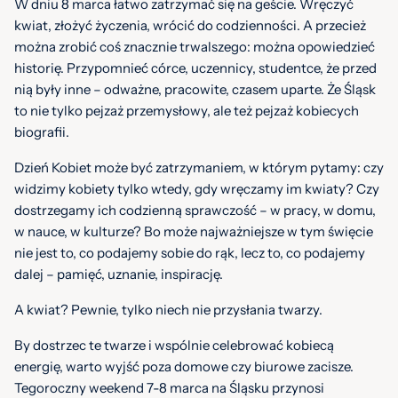
W dniu 8 marca łatwo zatrzymać się na geście. Wręczyć
kwiat, złożyć życzenia, wrócić do codzienności. A przecież
można zrobić coś znacznie trwalszego: można opowiedzieć
historię. Przypomnieć córce, uczennicy, studentce, że przed
nią były inne – odważne, pracowite, czasem uparte. Że Śląsk
to nie tylko pejzaż przemysłowy, ale też pejzaż kobiecych
biografii.
Dzień Kobiet może być zatrzymaniem, w którym pytamy: czy
widzimy kobiety tylko wtedy, gdy wręczamy im kwiaty? Czy
dostrzegamy ich codzienną sprawczość – w pracy, w domu,
w nauce, w kulturze? Bo może najważniejsze w tym święcie
nie jest to, co podajemy sobie do rąk, lecz to, co podajemy
dalej – pamięć, uznanie, inspirację.
A kwiat? Pewnie, tylko niech nie przysłania twarzy.
By dostrzec te twarze i wspólnie celebrować kobiecą
energię, warto wyjść poza domowe czy biurowe zacisze.
Tegoroczny weekend 7-8 marca na Śląsku przynosi