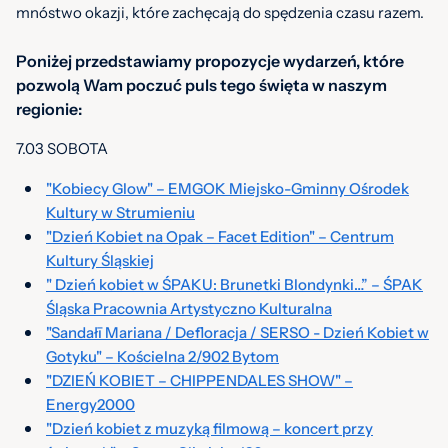
mnóstwo okazji, które zachęcają do spędzenia czasu razem.
Poniżej przedstawiamy propozycje wydarzeń, które
pozwolą Wam poczuć puls tego święta w naszym
regionie:
7.03 SOBOTA
"Kobiecy Glow" – EMGOK Miejsko-Gminny Ośrodek
Kultury w Strumieniu
"Dzień Kobiet na Opak – Facet Edition" – Centrum
Kultury Śląskiej
" Dzień kobiet w ŚPAKU: Brunetki Blondynki…” – ŚPAK
Śląska Pracownia Artystyczno Kulturalna
"Sandałī Mariana / Defloracja / SERSO - Dzień Kobiet w
Gotyku" – Kościelna 2/902 Bytom
"DZIEŃ KOBIET – CHIPPENDALES SHOW" –
Energy2000
"Dzień kobiet z muzyką filmową – koncert przy