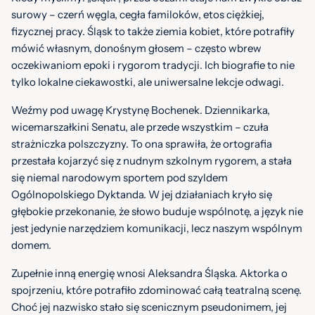
surowy – czerń węgla, cegła familoków, etos ciężkiej,
fizycznej pracy. Śląsk to także ziemia kobiet, które potrafiły
mówić własnym, donośnym głosem – często wbrew
oczekiwaniom epoki i rygorom tradycji. Ich biografie to nie
tylko lokalne ciekawostki, ale uniwersalne lekcje odwagi.
Weźmy pod uwagę Krystynę Bochenek. Dziennikarka,
wicemarszałkini Senatu, ale przede wszystkim – czuła
strażniczka polszczyzny. To ona sprawiła, że ortografia
przestała kojarzyć się z nudnym szkolnym rygorem, a stała
się niemal narodowym sportem pod szyldem
Ogólnopolskiego Dyktanda. W jej działaniach kryło się
głębokie przekonanie, że słowo buduje wspólnotę, a język nie
jest jedynie narzędziem komunikacji, lecz naszym wspólnym
domem.
Zupełnie inną energię wnosi Aleksandra Śląska. Aktorka o
spojrzeniu, które potrafiło zdominować całą teatralną scenę.
Choć jej nazwisko stało się scenicznym pseudonimem, jej