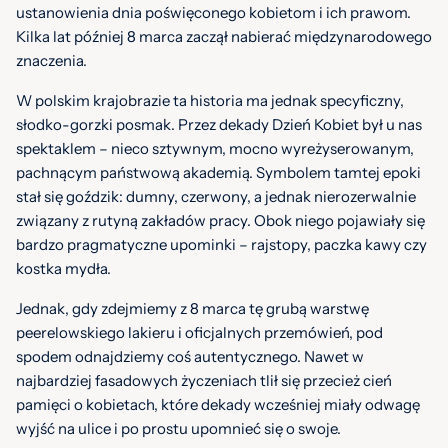
ustanowienia dnia poświęconego kobietom i ich prawom.
Kilka lat później 8 marca zaczął nabierać międzynarodowego
znaczenia.
W polskim krajobrazie ta historia ma jednak specyficzny,
słodko-gorzki posmak. Przez dekady Dzień Kobiet był u nas
spektaklem – nieco sztywnym, mocno wyreżyserowanym,
pachnącym państwową akademią. Symbolem tamtej epoki
stał się goździk: dumny, czerwony, a jednak nierozerwalnie
związany z rutyną zakładów pracy. Obok niego pojawiały się
bardzo pragmatyczne upominki – rajstopy, paczka kawy czy
kostka mydła.
Jednak, gdy zdejmiemy z 8 marca tę grubą warstwę
peerelowskiego lakieru i oficjalnych przemówień, pod
spodem odnajdziemy coś autentycznego. Nawet w
najbardziej fasadowych życzeniach tlił się przecież cień
pamięci o kobietach, które dekady wcześniej miały odwagę
wyjść na ulice i po prostu upomnieć się o swoje.