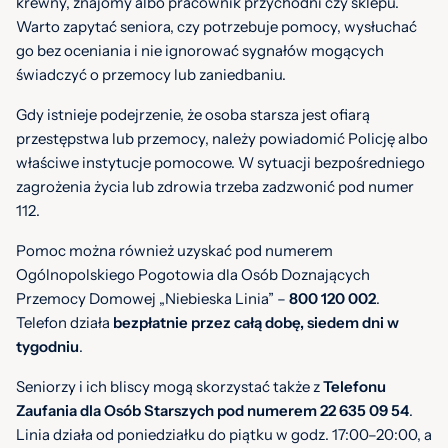
krewny, znajomy albo pracownik przychodni czy sklepu.
Warto zapytać seniora, czy potrzebuje pomocy, wysłuchać
go bez oceniania i nie ignorować sygnałów mogących
świadczyć o przemocy lub zaniedbaniu.
Gdy istnieje podejrzenie, że osoba starsza jest ofiarą
przestępstwa lub przemocy, należy powiadomić Policję albo
właściwe instytucje pomocowe. W sytuacji bezpośredniego
zagrożenia życia lub zdrowia trzeba zadzwonić pod numer
112.
Pomoc można również uzyskać pod numerem
Ogólnopolskiego Pogotowia dla Osób Doznających
Przemocy Domowej „Niebieska Linia” –
800 120 002
.
Telefon działa
bezpłatnie przez całą dobę, siedem dni w
tygodniu
.
Seniorzy i ich bliscy mogą skorzystać także z
Telefonu
Zaufania dla Osób Starszych pod numerem 22 635 09 54
.
Linia działa od poniedziałku do piątku w godz. 17:00–20:00, a