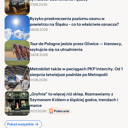
07.08.2026
Ryzyko przekroczenia poziomu ozonu w
powietrzu na Śląsku - co to właściwie oznacza?
06.08.2026
Tour de Pologne jedzie przez Gliwice — kierowcy,
szykujcie się na utrudnienia
04.08.2026
Metrobilet także w pociągach PKP Intercity. Od 1
sierpnia łatwiejsze podróże po Metropolii
01.08.2026
„Gryfnie” to więcej niż sklep. Rozmawiamy z
Szymonem Królem o śląskiej godce, trendach i
marce
31.07.2026
Polecane
Pokaż wszystkie