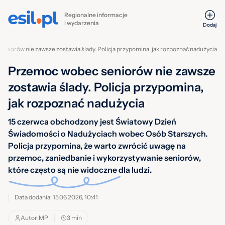
Regionalne informacje
i wydarzenia
Dodaj
niorów nie zawsze zostawia ślady. Policja przypomina, jak rozpoznać nadużycia
Przemoc wobec seniorów nie zawsze
zostawia ślady. Policja przypomina,
jak rozpoznać nadużycia
15 czerwca obchodzony jest Światowy Dzień
Świadomości o Nadużyciach wobec Osób Starszych.
Policja przypomina, że warto zwrócić uwagę na
przemoc, zaniedbanie i wykorzystywanie seniorów,
które często są nie widoczne dla ludzi.
Data dodania: 15.06.2026, 10:41
Autor:
MP
3 min