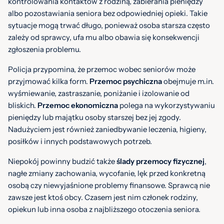
kontrolowania kontaktów z rodziną, zabierania pieniędzy
albo pozostawiania seniora bez odpowiedniej opieki. Takie
sytuacje mogą trwać długo, ponieważ osoba starsza często
zależy od sprawcy, ufa mu albo obawia się konsekwencji
zgłoszenia problemu.
Policja przypomina, że przemoc wobec seniorów może
przyjmować kilka form.
Przemoc psychiczna
obejmuje m.in.
wyśmiewanie, zastraszanie, poniżanie i izolowanie od
bliskich.
Przemoc ekonomiczna
polega na wykorzystywaniu
pieniędzy lub majątku osoby starszej bez jej zgody.
Nadużyciem jest również zaniedbywanie leczenia, higieny,
posiłków i innych podstawowych potrzeb.
Niepokój powinny budzić także
ślady przemocy fizycznej
,
nagłe zmiany zachowania, wycofanie, lęk przed konkretną
osobą czy niewyjaśnione problemy finansowe. Sprawcą nie
zawsze jest ktoś obcy. Czasem jest nim członek rodziny,
opiekun lub inna osoba z najbliższego otoczenia seniora.