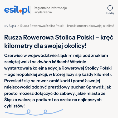
Regionalne informacje
i wydarzenia
Dodaj
Cały Śląsk
Rusza Rowerowa Stolica Polski – kręć kilometry dla swojej okolicy!
Rusza Rowerowa Stolica Polski – kręć
kilometry dla swojej okolicy!
Czerwiec w województwie śląskim mija pod znakiem
zaciętej walki na dwóch kółkach! Właśnie
wystartowała kolejna edycja Rowerowej Stolicy Polski
– ogólnopolskiej akcji, w której liczy się każdy kilometr.
Przesiądź się na rower, omiń korki i pomóż swojej
miejscowości zdobyć prestiżowy puchar. Sprawdź, jak
prosto możesz dołączyć do zabawy, jakie miasta ze
Śląska walczą o podium i co czeka na najlepszych
cyklistów!