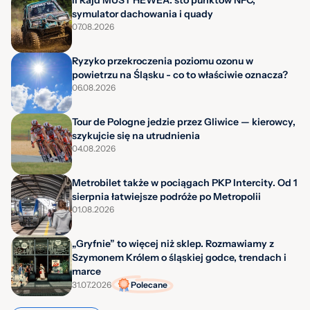
symulator dachowania i quady
07.08.2026
Ryzyko przekroczenia poziomu ozonu w
powietrzu na Śląsku - co to właściwie oznacza?
06.08.2026
Tour de Pologne jedzie przez Gliwice — kierowcy,
szykujcie się na utrudnienia
04.08.2026
Metrobilet także w pociągach PKP Intercity. Od 1
sierpnia łatwiejsze podróże po Metropolii
01.08.2026
„Gryfnie” to więcej niż sklep. Rozmawiamy z
Szymonem Królem o śląskiej godce, trendach i
marce
31.07.2026
Polecane