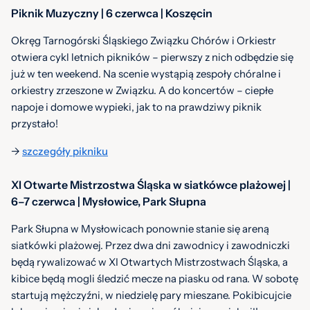
Piknik Muzyczny | 6 czerwca | Koszęcin
Okręg Tarnogórski Śląskiego Związku Chórów i Orkiestr
otwiera cykl letnich pikników – pierwszy z nich odbędzie się
już w ten weekend. Na scenie wystąpią zespoły chóralne i
orkiestry zrzeszone w Związku. A do koncertów – ciepłe
napoje i domowe wypieki, jak to na prawdziwy piknik
przystało!
->
szczegóły pikniku
XI Otwarte Mistrzostwa Śląska w siatkówce plażowej |
6–7 czerwca | Mysłowice, Park Słupna
Park Słupna w Mysłowicach ponownie stanie się areną
siatkówki plażowej. Przez dwa dni zawodnicy i zawodniczki
będą rywalizować w XI Otwartych Mistrzostwach Śląska, a
kibice będą mogli śledzić mecze na piasku od rana. W sobotę
startują mężczyźni, w niedzielę pary mieszane. Pokibicujcie