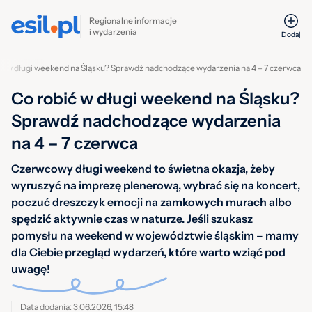
Regionalne informacje
i wydarzenia
Dodaj
ić w długi weekend na Śląsku? Sprawdź nadchodzące wydarzenia na 4 – 7 czerwca
Co robić w długi weekend na Śląsku?
Sprawdź nadchodzące wydarzenia
na 4 – 7 czerwca
Czerwcowy długi weekend to świetna okazja, żeby
wyruszyć na imprezę plenerową, wybrać się na koncert,
poczuć dreszczyk emocji na zamkowych murach albo
spędzić aktywnie czas w naturze. Jeśli szukasz
pomysłu na weekend w województwie śląskim – mamy
dla Ciebie przegląd wydarzeń, które warto wziąć pod
uwagę!
Data dodania: 3.06.2026, 15:48