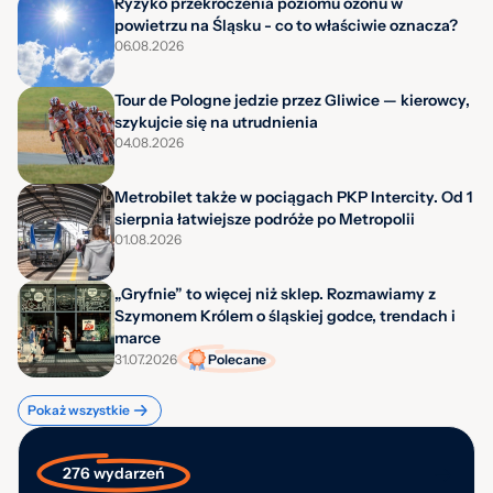
Ryzyko przekroczenia poziomu ozonu w
powietrzu na Śląsku - co to właściwie oznacza?
06.08.2026
Tour de Pologne jedzie przez Gliwice — kierowcy,
szykujcie się na utrudnienia
04.08.2026
Metrobilet także w pociągach PKP Intercity. Od 1
sierpnia łatwiejsze podróże po Metropolii
01.08.2026
„Gryfnie” to więcej niż sklep. Rozmawiamy z
Szymonem Królem o śląskiej godce, trendach i
marce
31.07.2026
Polecane
Pokaż wszystkie
276 wydarzeń