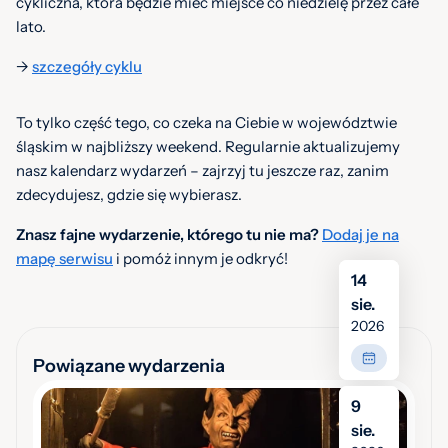
cykliczna, która będzie mieć miejsce co niedzielę przez całe
lato.
->
szczegóły cyklu
To tylko część tego, co czeka na Ciebie w województwie
śląskim w najbliższy weekend. Regularnie aktualizujemy
nasz kalendarz wydarzeń – zajrzyj tu jeszcze raz, zanim
zdecydujesz, gdzie się wybierasz.
Znasz fajne wydarzenie, którego tu nie ma?
Dodaj je na
mapę serwisu
i pomóż innym je odkryć!
14
sie.
2026
Powiązane wydarzenia
9
Wieczór z Duchami na Zamku Ogrodzieniec
sie.
Zamek Ogrodzieniec