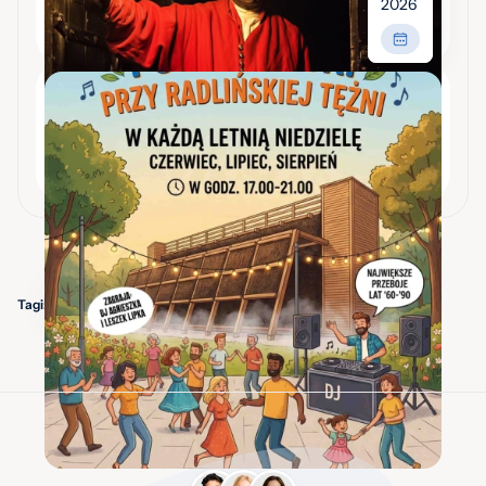
2026
od 20,00 zł
Potańcówki przy radlińskiej tężni
Tężnia solankowa, Wypandów 27, Radlin
Wstęp wolny
Cały Śląsk
Tagi: