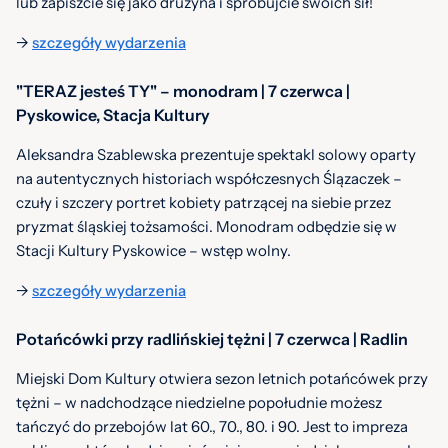
lub zapiszcie się jako drużyna i spróbujcie swoich sił!
->
szczegóły wydarzenia
"TERAZ jesteś TY" – monodram | 7 czerwca |
Pyskowice, Stacja Kultury
Aleksandra Szablewska prezentuje spektakl solowy oparty
na autentycznych historiach współczesnych Ślązaczek –
czuły i szczery portret kobiety patrzącej na siebie przez
pryzmat śląskiej tożsamości. Monodram odbędzie się w
Stacji Kultury Pyskowice – wstęp wolny.
->
szczegóły wydarzenia
Potańcówki przy radlińskiej tężni | 7 czerwca | Radlin
Miejski Dom Kultury otwiera sezon letnich potańcówek przy
tężni – w nadchodzące niedzielne popołudnie możesz
tańczyć do przebojów lat 60., 70., 80. i 90. Jest to impreza