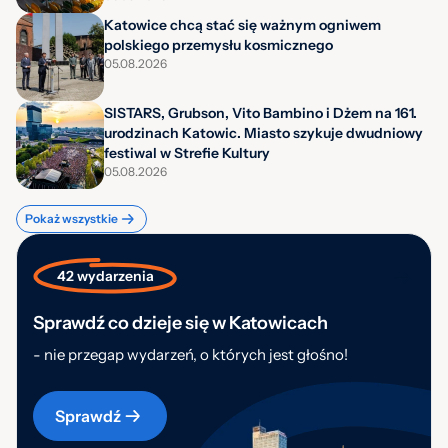
Katowice chcą stać się ważnym ogniwem
polskiego przemysłu kosmicznego
05.08.2026
SISTARS, Grubson, Vito Bambino i Dżem na 161.
urodzinach Katowic. Miasto szykuje dwudniowy
festiwal w Strefie Kultury
05.08.2026
Pokaż wszystkie
42 wydarzenia
Sprawdź co dzieje się w Katowicach
- nie przegap wydarzeń, o których jest głośno!
Sprawdź