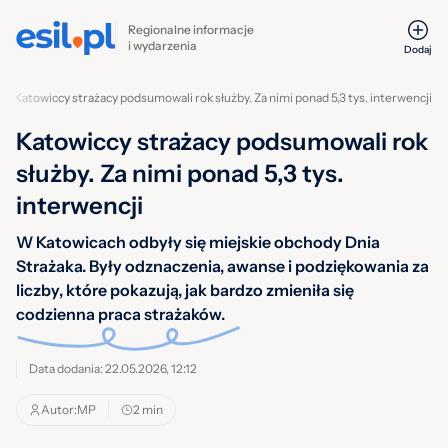
Regionalne informacje
i wydarzenia
Dodaj
Katowiccy strażacy podsumowali rok służby. Za nimi ponad 5,3 tys. interwencji
Katowiccy strażacy podsumowali rok
służby. Za nimi ponad 5,3 tys.
interwencji
W Katowicach odbyły się miejskie obchody Dnia
Strażaka. Były odznaczenia, awanse i podziękowania za
liczby, które pokazują, jak bardzo zmieniła się
codzienna praca strażaków.
Data dodania: 22.05.2026, 12:12
Autor:
MP
2 min