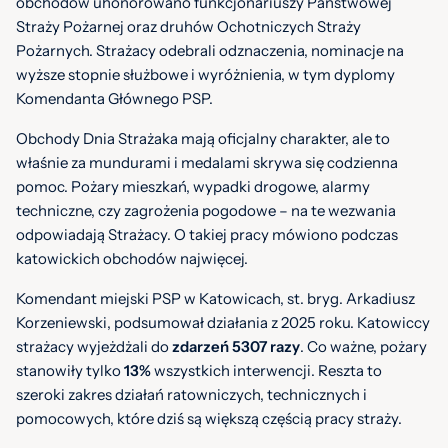
obchodów uhonorowano funkcjonariuszy Państwowej
Straży Pożarnej oraz druhów Ochotniczych Straży
Pożarnych. Strażacy odebrali odznaczenia, nominacje na
wyższe stopnie służbowe i wyróżnienia, w tym dyplomy
Komendanta Głównego PSP.
Obchody Dnia Strażaka mają oficjalny charakter, ale to
właśnie za mundurami i medalami skrywa się codzienna
pomoc. Pożary mieszkań, wypadki drogowe, alarmy
techniczne, czy zagrożenia pogodowe – na te wezwania
odpowiadają Strażacy. O takiej pracy mówiono podczas
katowickich obchodów najwięcej.
Komendant miejski PSP w Katowicach, st. bryg. Arkadiusz
Korzeniewski, podsumował działania z 2025 roku. Katowiccy
strażacy wyjeżdżali do
zdarzeń 5307 razy
. Co ważne, pożary
stanowiły tylko
13%
wszystkich interwencji. Reszta to
szeroki zakres działań ratowniczych, technicznych i
pomocowych, które dziś są większą częścią pracy straży.