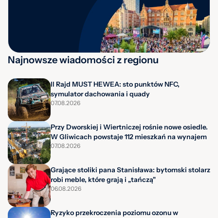
Najnowsze wiadomości z regionu
II Rajd MUST HEWEA: sto punktów NFC,
symulator dachowania i quady
07.08.2026
Przy Dworskiej i Wiertniczej rośnie nowe osiedle.
W Gliwicach powstaje 112 mieszkań na wynajem
07.08.2026
Grające stoliki pana Stanisława: bytomski stolarz
robi meble, które grają i „tańczą"
06.08.2026
Ryzyko przekroczenia poziomu ozonu w