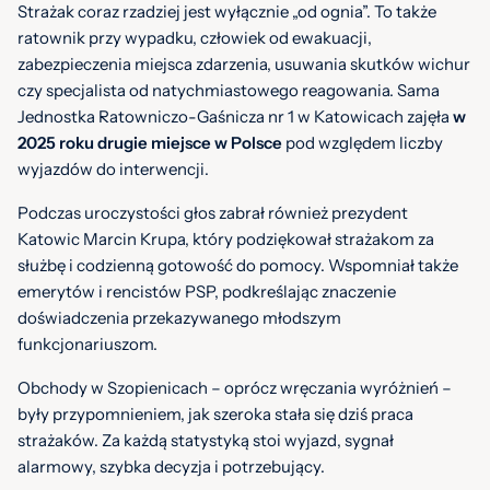
Strażak coraz rzadziej jest wyłącznie „od ognia”. To także
ratownik przy wypadku, człowiek od ewakuacji,
zabezpieczenia miejsca zdarzenia, usuwania skutków wichur
czy specjalista od natychmiastowego reagowania. Sama
Jednostka Ratowniczo-Gaśnicza nr 1 w Katowicach zajęła
w
2025 roku drugie miejsce w Polsce
pod względem liczby
wyjazdów do interwencji.
Podczas uroczystości głos zabrał również prezydent
Katowic Marcin Krupa, który podziękował strażakom za
służbę i codzienną gotowość do pomocy. Wspomniał także
emerytów i rencistów PSP, podkreślając znaczenie
doświadczenia przekazywanego młodszym
funkcjonariuszom.
Obchody w Szopienicach – oprócz wręczania wyróżnień –
były przypomnieniem, jak szeroka stała się dziś praca
strażaków. Za każdą statystyką stoi wyjazd, sygnał
alarmowy, szybka decyzja i potrzebujący.