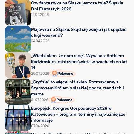
Czy fantastyka na Śląsku jeszcze żyje? Śląskie
Dni Fantastyki 2026
15.04.2026
Majówka na Śląsku. Skąd się wzięła i jak spędzić
długi weekend?
24.04.2026
„Wiedziałem, że dam radę”. Wywiad z Antkiem
Radzimskim, mistrzem świata w szachach do lat
14
20.07.2026
Polecane
„Gryfnie” to więcej niż sklep. Rozmawiamy z
Szymonem Królem o śląskiej godce, trendach i
marce
31.07.2026
Polecane
Europejski Kongres Gospodarczy 2026 w
Katowicach – program, terminy i najważniejsze
informacje
07.04.2026