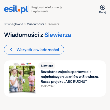
Regionalne informacje
i wydarzenia
Dodaj
Strona główna
Wiadomości
Siewierz
Wiadomości z
Siewierza
Wszystkie wiadomości
Siewierz
Bezpłatne zajęcia sportowe dla
najmłodszych uczniów w Siewierzu.
Rusza projekt „ABC RUCHU”
15.05.2026