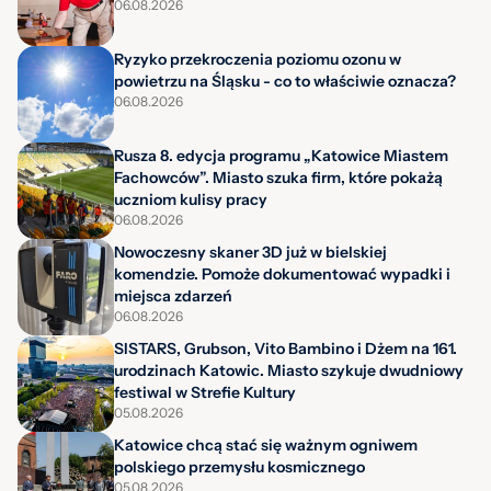
06.08.2026
Ryzyko przekroczenia poziomu ozonu w
powietrzu na Śląsku - co to właściwie oznacza?
06.08.2026
Rusza 8. edycja programu „Katowice Miastem
Fachowców”. Miasto szuka firm, które pokażą
uczniom kulisy pracy
06.08.2026
Nowoczesny skaner 3D już w bielskiej
komendzie. Pomoże dokumentować wypadki i
miejsca zdarzeń
06.08.2026
SISTARS, Grubson, Vito Bambino i Dżem na 161.
urodzinach Katowic. Miasto szykuje dwudniowy
festiwal w Strefie Kultury
05.08.2026
Katowice chcą stać się ważnym ogniwem
polskiego przemysłu kosmicznego
05.08.2026