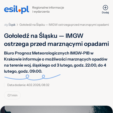
Regionalne informacje
i wydarzenia
Dodaj
Cały Śląsk
Gołoledź na Śląsku — IMGW ostrzega przed marznącymi opadami
Gołoledź na Śląsku — IMGW
ostrzega przed marznącymi opadami
Biuro Prognoz Meteorologicznych IMGW-PIB w
Krakowie informuje o możliwości marznących opadów
na terenie woj. śląskiego od 3 lutego, godz. 22:00, do 4
lutego, godz. 09:00.
Data dodania: 4.02.2026, 08:32
1 min