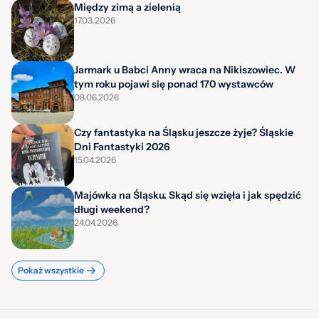
Między zimą a zielenią
17.03.2026
Jarmark u Babci Anny wraca na Nikiszowiec. W
tym roku pojawi się ponad 170 wystawców
08.06.2026
Czy fantastyka na Śląsku jeszcze żyje? Śląskie
Dni Fantastyki 2026
15.04.2026
Majówka na Śląsku. Skąd się wzięła i jak spędzić
długi weekend?
24.04.2026
Pokaż wszystkie