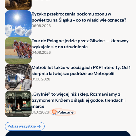
Ryzyko przekroczenia poziomu ozonu w
powietrzu na Śląsku - co to właściwie oznacza?
06.08.2026
Tour de Pologne jedzie przez Gliwice — kierowcy,
szykujcie się na utrudnienia
04.08.2026
Metrobilet także w pociągach PKP Intercity. Od 1
sierpnia łatwiejsze podróże po Metropolii
01.08.2026
„Gryfnie” to więcej niż sklep. Rozmawiamy z
Szymonem Królem o śląskiej godce, trendach i
marce
31.07.2026
Polecane
Pokaż wszystkie