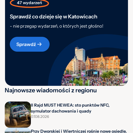
47 wydarzeń
Sprawdź co dzieje się w Katowicach
- nie przegap wydarzeń, o których jest głośno!
Sprawdź
Najnowsze wiadomości z regionu
II Rajd MUST HEWEA: sto punktów NFC,
symulator dachowania i quady
07.08.2026
Przy Dworskiej i Wiertniczej rośnie nowe osiedle.