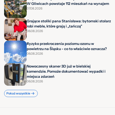
W Gliwicach powstaje 112 mieszkań na wynajem
07.08.2026
Grające stoliki pana Stanisława: bytomski stolarz
robi meble, które grają i „tańczą"
06.08.2026
Ryzyko przekroczenia poziomu ozonu w
powietrzu na Śląsku - co to właściwie oznacza?
06.08.2026
Nowoczesny skaner 3D już w bielskiej
komendzie. Pomoże dokumentować wypadki i
miejsca zdarzeń
06.08.2026
Pokaż wszystkie