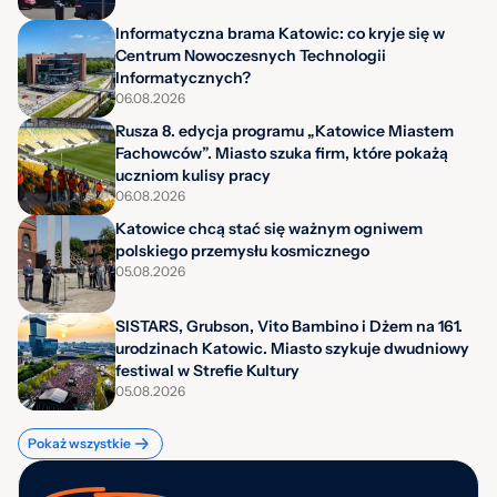
Informatyczna brama Katowic: co kryje się w
Centrum Nowoczesnych Technologii
Informatycznych?
06.08.2026
Rusza 8. edycja programu „Katowice Miastem
Fachowców”. Miasto szuka firm, które pokażą
uczniom kulisy pracy
06.08.2026
Katowice chcą stać się ważnym ogniwem
polskiego przemysłu kosmicznego
05.08.2026
SISTARS, Grubson, Vito Bambino i Dżem na 161.
urodzinach Katowic. Miasto szykuje dwudniowy
festiwal w Strefie Kultury
05.08.2026
Pokaż wszystkie