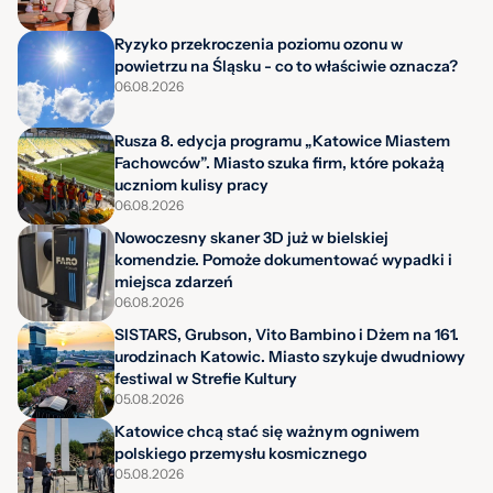
Ryzyko przekroczenia poziomu ozonu w
powietrzu na Śląsku - co to właściwie oznacza?
06.08.2026
Rusza 8. edycja programu „Katowice Miastem
Fachowców”. Miasto szuka firm, które pokażą
uczniom kulisy pracy
06.08.2026
Nowoczesny skaner 3D już w bielskiej
komendzie. Pomoże dokumentować wypadki i
miejsca zdarzeń
06.08.2026
SISTARS, Grubson, Vito Bambino i Dżem na 161.
urodzinach Katowic. Miasto szykuje dwudniowy
festiwal w Strefie Kultury
05.08.2026
Katowice chcą stać się ważnym ogniwem
polskiego przemysłu kosmicznego
05.08.2026