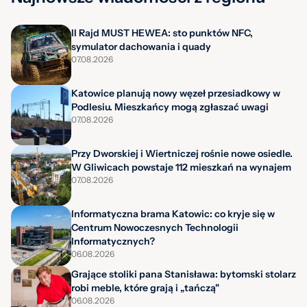
II Rajd MUST HEWEA: sto punktów NFC,
symulator dachowania i quady
07.08.2026
Katowice planują nowy węzeł przesiadkowy w
Podlesiu. Mieszkańcy mogą zgłaszać uwagi
07.08.2026
Przy Dworskiej i Wiertniczej rośnie nowe osiedle.
W Gliwicach powstaje 112 mieszkań na wynajem
07.08.2026
Informatyczna brama Katowic: co kryje się w
Centrum Nowoczesnych Technologii
Informatycznych?
06.08.2026
Grające stoliki pana Stanisława: bytomski stolarz
robi meble, które grają i „tańczą"
06.08.2026