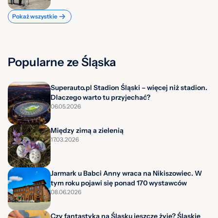
Pokaż wszystkie
Popularne ze Śląska
Superauto.pl Stadion Śląski – więcej niż stadion.
Dlaczego warto tu przyjechać?
06.05.2026
Między zimą a zielenią
17.03.2026
Jarmark u Babci Anny wraca na Nikiszowiec. W
tym roku pojawi się ponad 170 wystawców
08.06.2026
Czy fantastyka na Śląsku jeszcze żyje? Śląskie