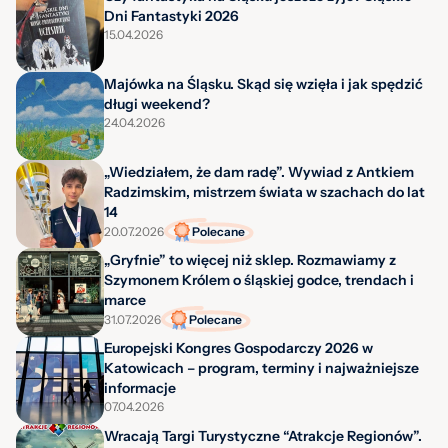
Dni Fantastyki 2026
15.04.2026
Majówka na Śląsku. Skąd się wzięła i jak spędzić
długi weekend?
24.04.2026
„Wiedziałem, że dam radę”. Wywiad z Antkiem
Radzimskim, mistrzem świata w szachach do lat
14
20.07.2026
Polecane
„Gryfnie” to więcej niż sklep. Rozmawiamy z
Szymonem Królem o śląskiej godce, trendach i
marce
31.07.2026
Polecane
Europejski Kongres Gospodarczy 2026 w
Katowicach – program, terminy i najważniejsze
informacje
07.04.2026
Wracają Targi Turystyczne “Atrakcje Regionów”.