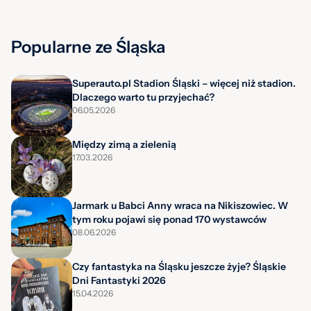
Popularne ze Śląska
Superauto.pl Stadion Śląski – więcej niż stadion.
Dlaczego warto tu przyjechać?
06.05.2026
Między zimą a zielenią
17.03.2026
Jarmark u Babci Anny wraca na Nikiszowiec. W
tym roku pojawi się ponad 170 wystawców
08.06.2026
Czy fantastyka na Śląsku jeszcze żyje? Śląskie
Dni Fantastyki 2026
15.04.2026