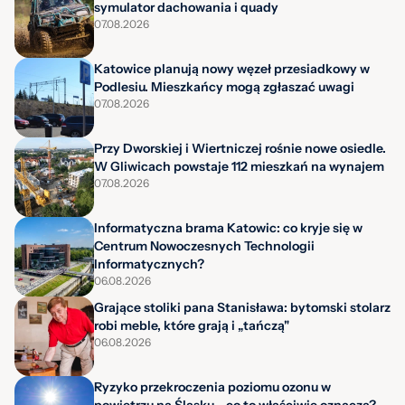
symulator dachowania i quady
07.08.2026
Katowice planują nowy węzeł przesiadkowy w
Podlesiu. Mieszkańcy mogą zgłaszać uwagi
07.08.2026
Przy Dworskiej i Wiertniczej rośnie nowe osiedle.
W Gliwicach powstaje 112 mieszkań na wynajem
07.08.2026
Informatyczna brama Katowic: co kryje się w
Centrum Nowoczesnych Technologii
Informatycznych?
06.08.2026
Grające stoliki pana Stanisława: bytomski stolarz
robi meble, które grają i „tańczą"
06.08.2026
Ryzyko przekroczenia poziomu ozonu w