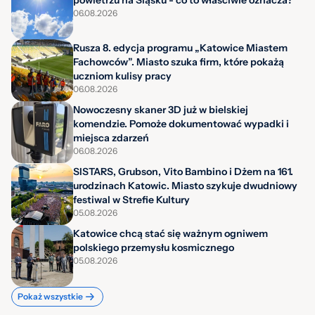
powietrzu na Śląsku - co to właściwie oznacza?
06.08.2026
Rusza 8. edycja programu „Katowice Miastem
Fachowców”. Miasto szuka firm, które pokażą
uczniom kulisy pracy
06.08.2026
Nowoczesny skaner 3D już w bielskiej
komendzie. Pomoże dokumentować wypadki i
miejsca zdarzeń
06.08.2026
SISTARS, Grubson, Vito Bambino i Dżem na 161.
urodzinach Katowic. Miasto szykuje dwudniowy
festiwal w Strefie Kultury
05.08.2026
Katowice chcą stać się ważnym ogniwem
polskiego przemysłu kosmicznego
05.08.2026
Pokaż wszystkie