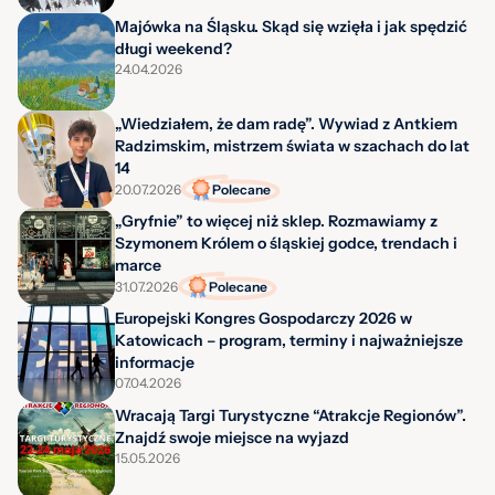
Majówka na Śląsku. Skąd się wzięła i jak spędzić
długi weekend?
24.04.2026
„Wiedziałem, że dam radę”. Wywiad z Antkiem
Radzimskim, mistrzem świata w szachach do lat
14
20.07.2026
Polecane
„Gryfnie” to więcej niż sklep. Rozmawiamy z
Szymonem Królem o śląskiej godce, trendach i
marce
31.07.2026
Polecane
Europejski Kongres Gospodarczy 2026 w
Katowicach – program, terminy i najważniejsze
informacje
07.04.2026
Wracają Targi Turystyczne “Atrakcje Regionów”.
Znajdź swoje miejsce na wyjazd
15.05.2026