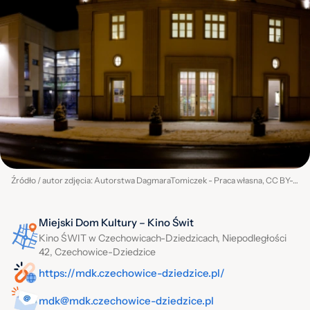
Źródło / autor zdjęcia: Autorstwa DagmaraTomiczek - Praca własna, CC BY-SA 4.0, https://commons.wikimedia.org/w/index.php?curid=35257627
Miejski Dom Kultury – Kino Świt
Kino ŚWIT w Czechowicach-Dziedzicach, Niepodległości
42, Czechowice-Dziedzice
https://mdk.czechowice-dziedzice.pl/
mdk@mdk.czechowice-dziedzice.pl