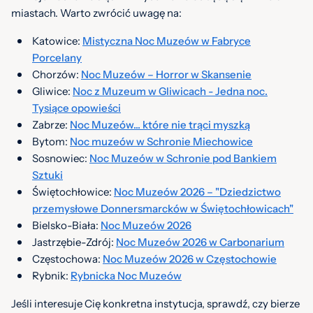
miastach. Warto zwrócić uwagę na:
Katowice:
Mistyczna Noc Muzeów w Fabryce
Porcelany
Chorzów:
Noc Muzeów – Horror w Skansenie
Gliwice:
Noc z Muzeum w Gliwicach - Jedna noc.
Tysiące opowieści
Zabrze:
Noc Muzeów... które nie trąci myszką
Bytom:
Noc muzeów w Schronie Miechowice
Sosnowiec:
Noc Muzeów w Schronie pod Bankiem
Sztuki
Świętochłowice:
Noc Muzeów 2026 – "Dziedzictwo
przemysłowe Donnersmarcków w Świętochłowicach"
Bielsko-Biała:
Noc Muzeów 2026
Jastrzębie-Zdrój:
Noc Muzeów 2026 w Carbonarium
Częstochowa:
Noc Muzeów 2026 w Częstochowie
Rybnik:
Rybnicka Noc Muzeów
Jeśli interesuje Cię konkretna instytucja, sprawdź, czy bierze