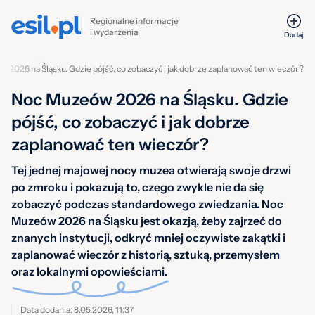
Regionalne informacje
i wydarzenia
Dodaj
 2026 na Śląsku. Gdzie pójść, co zobaczyć i jak dobrze zaplanować ten wieczór?
Noc Muzeów 2026 na Śląsku. Gdzie
pójść, co zobaczyć i jak dobrze
zaplanować ten wieczór?
Tej jednej majowej nocy muzea otwierają swoje drzwi
po zmroku i pokazują to, czego zwykle nie da się
zobaczyć podczas standardowego zwiedzania. Noc
Muzeów 2026 na Śląsku jest okazją, żeby zajrzeć do
znanych instytucji, odkryć mniej oczywiste zakątki i
zaplanować wieczór z historią, sztuką, przemysłem
oraz lokalnymi opowieściami.
Data dodania: 8.05.2026, 11:37