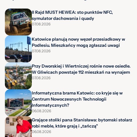
II Rajd MUST HEWEA: sto punktów NFC,
symulator dachowania i quady
07.08.2026
Katowice planują nowy węzeł przesiadkowy w
Podlesiu. Mieszkańcy mogą zgłaszać uwagi
07.08.2026
Przy Dworskiej i Wiertniczej rośnie nowe osiedle.
W Gliwicach powstaje 112 mieszkań na wynajem
07.08.2026
Informatyczna brama Katowic: co kryje się w
Centrum Nowoczesnych Technologii
Informatycznych?
06.08.2026
Grające stoliki pana Stanisława: bytomski stolarz
robi meble, które grają i „tańczą"
06.08.2026