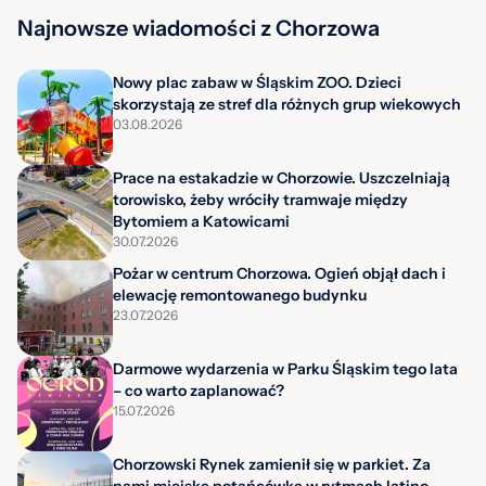
Najnowsze wiadomości z Chorzowa
Nowy plac zabaw w Śląskim ZOO. Dzieci
skorzystają ze stref dla różnych grup wiekowych
03.08.2026
Prace na estakadzie w Chorzowie. Uszczelniają
torowisko, żeby wróciły tramwaje między
Bytomiem a Katowicami
30.07.2026
Pożar w centrum Chorzowa. Ogień objął dach i
elewację remontowanego budynku
23.07.2026
Darmowe wydarzenia w Parku Śląskim tego lata
– co warto zaplanować?
15.07.2026
Chorzowski Rynek zamienił się w parkiet. Za