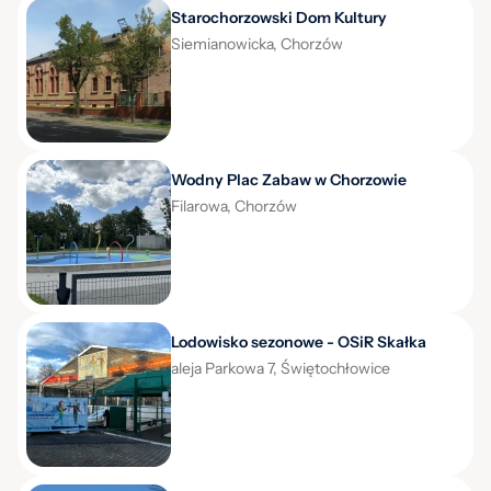
Starochorzowski Dom Kultury
Siemianowicka, Chorzów
Wodny Plac Zabaw w Chorzowie
Filarowa, Chorzów
Lodowisko sezonowe - OSiR Skałka
aleja Parkowa 7, Świętochłowice