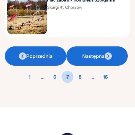
Plac zabaw - Kompleks Sztygarka
Skargi 41, Chorzów
Poprzednia
Następna
1
...
6
7
8
...
16