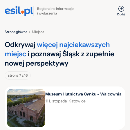
Regionalne informacje
i wydarzenia
Dodaj
Strona główna
Miejsca
Odkrywaj
więcej najciekawszych
miejsc
i poznawaj Śląsk z zupełnie
nowej perspektywy
strona 7 z 16
Muzeum Hutnictwa Cynku - Walcownia
11 Listopada, Katowice