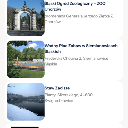
Śląski Ogród Zoologiczny – ZOO
Chorzów
promenada Generała Jerzego Ziętka 7,
Chorzów
Wodny Plac Zabaw w Siemianowicach
Śląskich
Fryderyka Chopina 2, Siemianowice
Śląskie
Staw Zacisze
Planty, Sikorskiego, 41-600
Świętochłowice