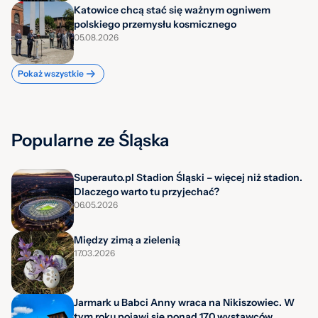
Katowice chcą stać się ważnym ogniwem
polskiego przemysłu kosmicznego
05.08.2026
Pokaż wszystkie
Popularne ze Śląska
Superauto.pl Stadion Śląski – więcej niż stadion.
Dlaczego warto tu przyjechać?
06.05.2026
Między zimą a zielenią
17.03.2026
Jarmark u Babci Anny wraca na Nikiszowiec. W
tym roku pojawi się ponad 170 wystawców