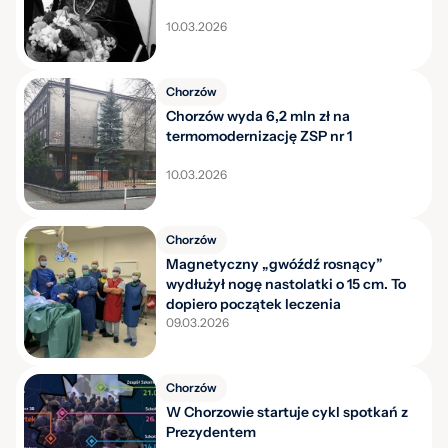
10.03.2026
Chorzów
Chorzów wyda 6,2 mln zł na
termomodernizację ZSP nr 1
10.03.2026
Chorzów
Magnetyczny „gwóźdź rosnący”
wydłużył nogę nastolatki o 15 cm. To
dopiero początek leczenia
09.03.2026
Chorzów
W Chorzowie startuje cykl spotkań z
Prezydentem