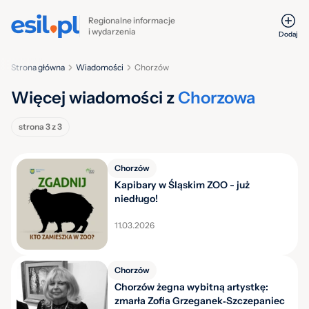
Regionalne informacje
i wydarzenia
Dodaj
Strona główna
Wiadomości
Chorzów
Więcej wiadomości z
Chorzowa
strona 3 z 3
Chorzów
Kapibary w Śląskim ZOO - już
niedługo!
11.03.2026
Chorzów
Chorzów żegna wybitną artystkę:
zmarła Zofia Grzeganek‑Szczepaniec