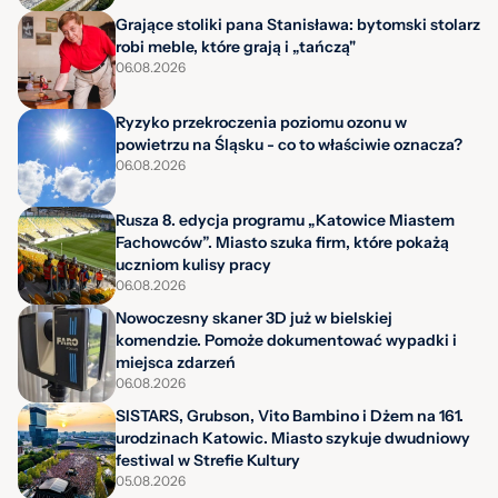
Grające stoliki pana Stanisława: bytomski stolarz
robi meble, które grają i „tańczą"
06.08.2026
Ryzyko przekroczenia poziomu ozonu w
powietrzu na Śląsku - co to właściwie oznacza?
06.08.2026
Rusza 8. edycja programu „Katowice Miastem
Fachowców”. Miasto szuka firm, które pokażą
uczniom kulisy pracy
06.08.2026
Nowoczesny skaner 3D już w bielskiej
komendzie. Pomoże dokumentować wypadki i
miejsca zdarzeń
06.08.2026
SISTARS, Grubson, Vito Bambino i Dżem na 161.
urodzinach Katowic. Miasto szykuje dwudniowy
festiwal w Strefie Kultury
05.08.2026