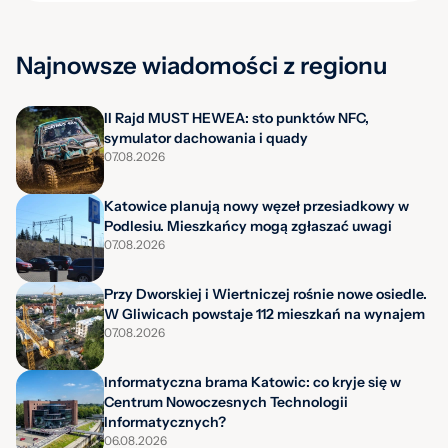
Najnowsze wiadomości z regionu
II Rajd MUST HEWEA: sto punktów NFC,
symulator dachowania i quady
07.08.2026
Katowice planują nowy węzeł przesiadkowy w
Podlesiu. Mieszkańcy mogą zgłaszać uwagi
07.08.2026
Przy Dworskiej i Wiertniczej rośnie nowe osiedle.
W Gliwicach powstaje 112 mieszkań na wynajem
07.08.2026
Informatyczna brama Katowic: co kryje się w
Centrum Nowoczesnych Technologii
Informatycznych?
06.08.2026