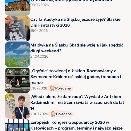
08.06.2026
Czy fantastyka na Śląsku jeszcze żyje? Śląskie
Dni Fantastyki 2026
15.04.2026
Majówka na Śląsku. Skąd się wzięła i jak spędzić
długi weekend?
24.04.2026
„Gryfnie” to więcej niż sklep. Rozmawiamy z
Szymonem Królem o śląskiej godce, trendach i
marce
31.07.2026
Polecane
„Wiedziałem, że dam radę”. Wywiad z Antkiem
Radzimskim, mistrzem świata w szachach do lat
14
20.07.2026
Polecane
Europejski Kongres Gospodarczy 2026 w
Katowicach – program, terminy i najważniejsze