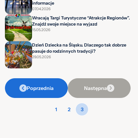
informacje
07.04.2026
Wracają Targi Turystyczne “Atrakcje Regionów”.
Znajdź swoje miejsce na wyjazd
15.05.2026
Dzień Dziecka na Śląsku. Dlaczego tak dobrze
pasuje do rodzinnych tradycji?
29.05.2026
Poprzednia
Następna
1
2
3