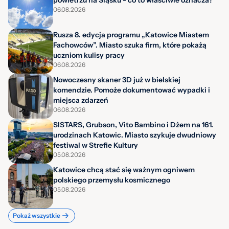
powietrzu na Śląsku - co to właściwie oznacza?
06.08.2026
Rusza 8. edycja programu „Katowice Miastem
Fachowców”. Miasto szuka firm, które pokażą
uczniom kulisy pracy
06.08.2026
Nowoczesny skaner 3D już w bielskiej
komendzie. Pomoże dokumentować wypadki i
miejsca zdarzeń
06.08.2026
SISTARS, Grubson, Vito Bambino i Dżem na 161.
urodzinach Katowic. Miasto szykuje dwudniowy
festiwal w Strefie Kultury
05.08.2026
Katowice chcą stać się ważnym ogniwem
polskiego przemysłu kosmicznego
05.08.2026
Pokaż wszystkie