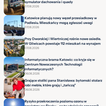
symulator dachowania i quady
07.08.2026
Katowice planują nowy węzeł przesiadkowy w
Podlesiu. Mieszkańcy mogą zgłaszać uwagi
07.08.2026
Przy Dworskiej i Wiertniczej rośnie nowe osiedle.
W Gliwicach powstaje 112 mieszkań na wynajem
07.08.2026
Informatyczna brama Katowic: co kryje się w
Centrum Nowoczesnych Technologii
Informatycznych?
06.08.2026
Grające stoliki pana Stanisława: bytomski stolarz
robi meble, które grają i „tańczą"
06.08.2026
Ryzyko przekroczenia poziomu ozonu w