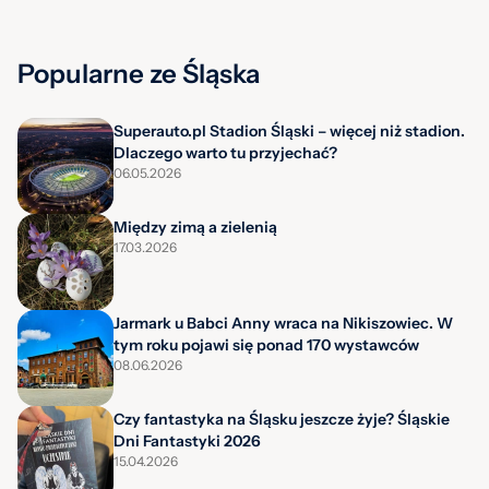
Popularne ze Śląska
Superauto.pl Stadion Śląski – więcej niż stadion.
Dlaczego warto tu przyjechać?
06.05.2026
Między zimą a zielenią
17.03.2026
Jarmark u Babci Anny wraca na Nikiszowiec. W
tym roku pojawi się ponad 170 wystawców
08.06.2026
Czy fantastyka na Śląsku jeszcze żyje? Śląskie
Dni Fantastyki 2026
15.04.2026