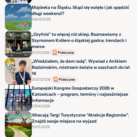
Majówka na Śląsku. Skąd się wzięła i jak spędzić
długi weekend?
24.04.2026
„Gryfnie” to więcej niż sklep. Rozmawiamy z
Szymonem Królem o śląskiej godce, trendach i
marce
31.07.2026
Polecane
„Wiedziałem, że dam radę”. Wywiad z Antkiem
Radzimskim, mistrzem świata w szachach do lat
14
20.07.2026
Polecane
Europejski Kongres Gospodarczy 2026 w
Katowicach – program, terminy i najważniejsze
informacje
07.04.2026
Wracają Targi Turystyczne “Atrakcje Regionów”.
Znajdź swoje miejsce na wyjazd
15.05.2026