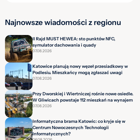
Najnowsze wiadomości z regionu
II Rajd MUST HEWEA: sto punktów NFC,
symulator dachowania i quady
07.08.2026
Katowice planują nowy węzeł przesiadkowy w
Podlesiu. Mieszkańcy mogą zgłaszać uwagi
07.08.2026
Przy Dworskiej i Wiertniczej rośnie nowe osiedle.
W Gliwicach powstaje 112 mieszkań na wynajem
07.08.2026
Informatyczna brama Katowic: co kryje się w
Centrum Nowoczesnych Technologii
Informatycznych?
06.08.2026