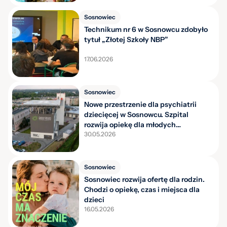
Sosnowiec
Technikum nr 6 w Sosnowcu zdobyło
tytuł „Złotej Szkoły NBP”
17.06.2026
Sosnowiec
Nowe przestrzenie dla psychiatrii
dziecięcej w Sosnowcu. Szpital
rozwija opiekę dla młodych
pacjentów
30.05.2026
Sosnowiec
Sosnowiec rozwija ofertę dla rodzin.
Chodzi o opiekę, czas i miejsca dla
dzieci
16.05.2026