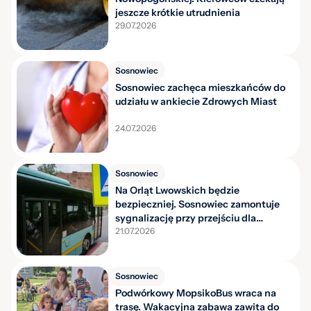
jeszcze krótkie utrudnienia
29.07.2026
Sosnowiec
Sosnowiec zachęca mieszkańców do
udziału w ankiecie Zdrowych Miast
24.07.2026
Sosnowiec
Na Orląt Lwowskich będzie
bezpieczniej. Sosnowiec zamontuje
sygnalizację przy przejściu dla
pieszych
21.07.2026
Sosnowiec
Podwórkowy MopsikoBus wraca na
trasę. Wakacyjna zabawa zawita do