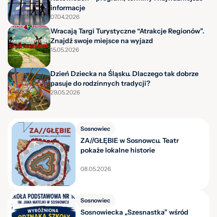
informacje
07.04.2026
Wracają Targi Turystyczne “Atrakcje Regionów”.
Znajdź swoje miejsce na wyjazd
15.05.2026
Dzień Dziecka na Śląsku. Dlaczego tak dobrze
pasuje do rodzinnych tradycji?
29.05.2026
Sosnowiec
ZA//GŁĘBIE w Sosnowcu. Teatr
pokaże lokalne historie
08.05.2026
Sosnowiec
Sosnowiecka „Szesnastka” wśród