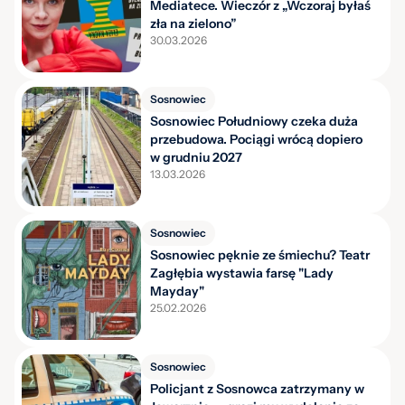
Mediatece. Wieczór z „Wczoraj byłaś
zła na zielono”
30.03.2026
Sosnowiec
Sosnowiec Południowy czeka duża
przebudowa. Pociągi wrócą dopiero
w grudniu 2027
13.03.2026
Sosnowiec
Sosnowiec pęknie ze śmiechu? Teatr
Zagłębia wystawia farsę "Lady
Mayday"
25.02.2026
Sosnowiec
Policjant z Sosnowca zatrzymany w