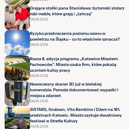
Grające stoliki pana Stanisława: bytomski stolarz
robi meble, które grają i „tańczą"
06.08.2026
Ryzyko przekroczenia poziomu ozonu w
powietrzu na Śląsku - co to właściwie oznacza?
06.08.2026
Rusza 8. edycja programu „Katowice Miastem
Fachowców”. Miasto szuka firm, które pokażą
uczniom kulisy pracy
06.08.2026
Nowoczesny skaner 3D już w bielskiej
komendzie. Pomoże dokumentować wypadki i
miejsca zdarzeń
06.08.2026
SISTARS, Grubson, Vito Bambino i Dżem na 161.
urodzinach Katowic. Miasto szykuje dwudniowy
festiwal w Strefie Kultury
05.08.2026