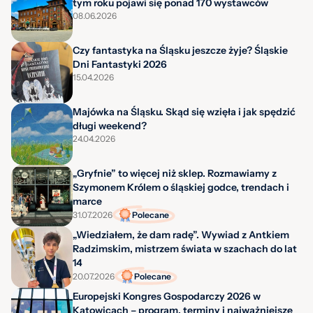
tym roku pojawi się ponad 170 wystawców
08.06.2026
Czy fantastyka na Śląsku jeszcze żyje? Śląskie
Dni Fantastyki 2026
15.04.2026
Majówka na Śląsku. Skąd się wzięła i jak spędzić
długi weekend?
24.04.2026
„Gryfnie” to więcej niż sklep. Rozmawiamy z
Szymonem Królem o śląskiej godce, trendach i
marce
31.07.2026
Polecane
„Wiedziałem, że dam radę”. Wywiad z Antkiem
Radzimskim, mistrzem świata w szachach do lat
14
20.07.2026
Polecane
Europejski Kongres Gospodarczy 2026 w
Katowicach – program, terminy i najważniejsze