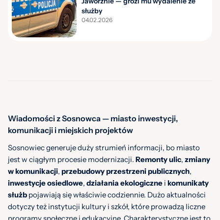
Jaworznie — grozi mu wydalenie ze
służby
04.02.2026
Wiadomości z Sosnowca — miasto inwestycji,
komunikacji i miejskich projektów
Sosnowiec generuje duży strumień informacji, bo miasto
jest w ciągłym procesie modernizacji.
Remonty ulic
,
zmiany
w komunikacji
,
przebudowy
przestrzeni
publicznych
,
inwestycje
osiedlowe
,
działania
ekologiczne
i
komunikaty
służb
pojawiają się właściwie codziennie. Dużo aktualności
dotyczy też instytucji kultury i szkół, które prowadzą liczne
programy społeczne i edukacyjne. Charakterystyczne jest to,