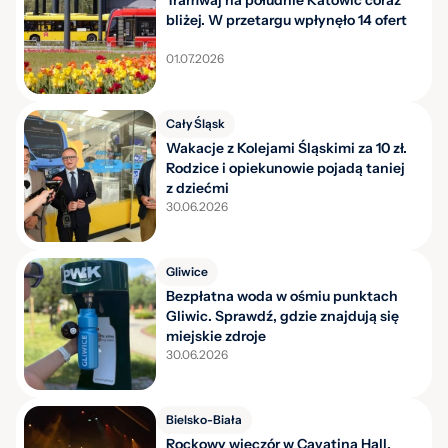
Tramwaj na południe Katowic coraz
bliżej. W przetargu wpłynęło 14 ofert
01.07.2026
Cały Śląsk
Wakacje z Kolejami Śląskimi za 10 zł.
Rodzice i opiekunowie pojadą taniej
z dziećmi
30.06.2026
Gliwice
Bezpłatna woda w ośmiu punktach
Gliwic. Sprawdź, gdzie znajdują się
miejskie zdroje
30.06.2026
Bielsko-Biała
Rockowy wieczór w Cavatina Hall.