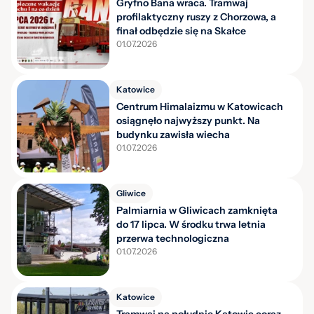
Gryfno Bana wraca. Tramwaj
profilaktyczny ruszy z Chorzowa, a
finał odbędzie się na Skałce
01.07.2026
Katowice
Centrum Himalaizmu w Katowicach
osiągnęło najwyższy punkt. Na
budynku zawisła wiecha
01.07.2026
Gliwice
Palmiarnia w Gliwicach zamknięta
do 17 lipca. W środku trwa letnia
przerwa technologiczna
01.07.2026
Katowice