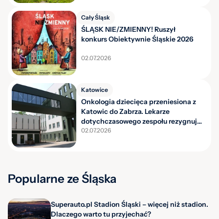
Cały Śląsk
ŚLĄSK NIE/ZMIENNY! Ruszył
konkurs Obiektywnie Śląskie 2026
02.07.2026
Katowice
Onkologia dziecięca przeniesiona z
Katowic do Zabrza. Lekarze
dotychczasowego zespołu rezygnują
z pracy
02.07.2026
Popularne ze Śląska
Superauto.pl Stadion Śląski – więcej niż stadion.
Dlaczego warto tu przyjechać?