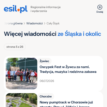
Regionalne informacje
i wydarzenia
Dodaj
Strona główna
Wiadomości
Cały Śląsk
Więcej wiadomości
ze Śląska i okolic
strona 5 z 26
Żywiec
Oscypek Fest w Żywcu za nami.
Tradycja, muzyka i rodzinna zabawa
06.07.2026
Chorzów
Nowy pumptrack w Chorzowie już