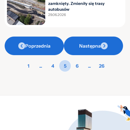
zamknięty. Zmieniły się trasy
autobusów
29.06.2026
Poprzednia
Następna
1
...
4
5
6
...
26