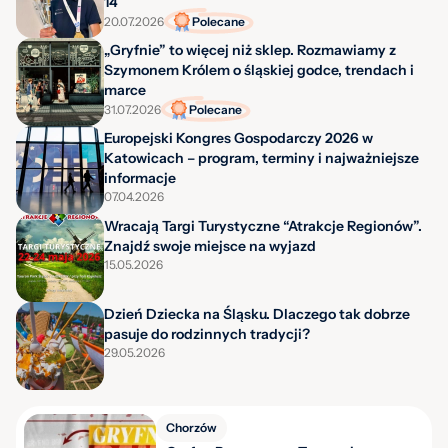
14
20.07.2026
Polecane
„Gryfnie” to więcej niż sklep. Rozmawiamy z
Szymonem Królem o śląskiej godce, trendach i
marce
31.07.2026
Polecane
Europejski Kongres Gospodarczy 2026 w
Katowicach – program, terminy i najważniejsze
informacje
07.04.2026
Wracają Targi Turystyczne “Atrakcje Regionów”.
Znajdź swoje miejsce na wyjazd
15.05.2026
Dzień Dziecka na Śląsku. Dlaczego tak dobrze
pasuje do rodzinnych tradycji?
29.05.2026
Chorzów