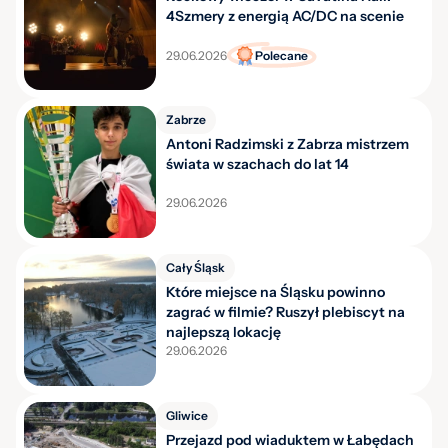
4Szmery z energią AC/DC na scenie
29.06.2026
Polecane
Zabrze
Antoni Radzimski z Zabrza mistrzem
świata w szachach do lat 14
29.06.2026
Cały Śląsk
Które miejsce na Śląsku powinno
zagrać w filmie? Ruszył plebiscyt na
najlepszą lokację
29.06.2026
Gliwice
Przejazd pod wiaduktem w Łabędach