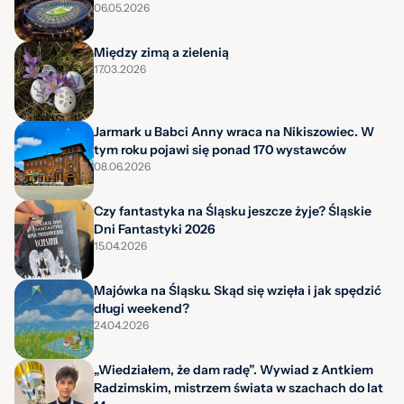
06.05.2026
Między zimą a zielenią
17.03.2026
Jarmark u Babci Anny wraca na Nikiszowiec. W
tym roku pojawi się ponad 170 wystawców
08.06.2026
Czy fantastyka na Śląsku jeszcze żyje? Śląskie
Dni Fantastyki 2026
15.04.2026
Majówka na Śląsku. Skąd się wzięła i jak spędzić
długi weekend?
24.04.2026
„Wiedziałem, że dam radę”. Wywiad z Antkiem
Radzimskim, mistrzem świata w szachach do lat