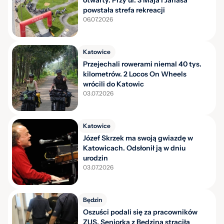
otwarty. Przy ul. 3 Maja i Janasa
powstała strefa rekreacji
06.07.2026
Katowice
Przejechali rowerami niemal 40 tys.
kilometrów. 2 Locos On Wheels
wrócili do Katowic
03.07.2026
Katowice
Józef Skrzek ma swoją gwiazdę w
Katowicach. Odsłonił ją w dniu
urodzin
03.07.2026
Będzin
Oszuści podali się za pracowników
ZUS. Seniorka z Będzina straciła