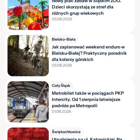
Nowy plac zabaw w Śląskim ZOO.
Dzieci skorzystają ze stref dla
różnych grup wiekowych
03.08.2026
Bielsko-Biała
Jak zaplanować weekend enduro w
Bielsku-Białej? Praktyczny poradnik
dla kolarzy górskich
03.08.2026
Cały Śląsk
Metrobilet także w pociągach PKP
Intercity. Od 1 sierpnia łatwiejsze
podróże po Metropolii
01.08.2026
Świętochłowice
Utrudnienia na ul. Katowickiej. Na