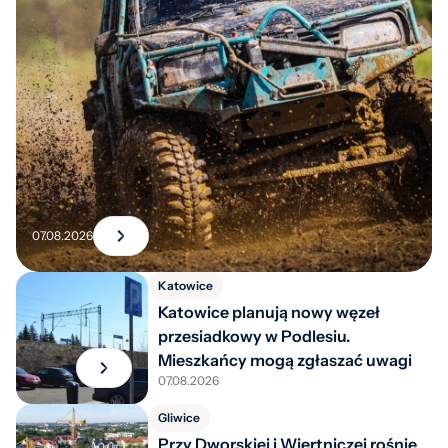
II
Rajd
MUST
HEWEA:
07.08.2026
sto
punktów
Katowice
NFC,
Katowice planują nowy węzeł
przesiadkowy w Podlesiu.
symulator
Mieszkańcy mogą zgłaszać uwagi
dachowania
07.08.2026
i
Gliwice
quady
Przy Dworskiej i Wiertniczej rośnie