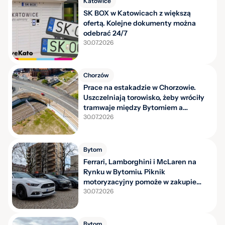
Katowice
SK BOX w Katowicach z większą
ofertą. Kolejne dokumenty można
odebrać 24/7
30.07.2026
Chorzów
Prace na estakadzie w Chorzowie.
Uszczelniają torowisko, żeby wróciły
tramwaje między Bytomiem a
Katowicami
30.07.2026
Bytom
Ferrari, Lamborghini i McLaren na
Rynku w Bytomiu. Piknik
motoryzacyjny pomoże w zakupie
karetek
30.07.2026
Bytom