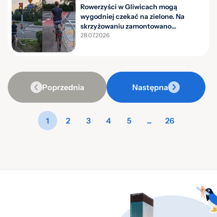
Rowerzyści w Gliwicach mogą
wygodniej czekać na zielone. Na
skrzyżowaniu zamontowano
podnóżki
28.07.2026
Poprzednia
Następna
1
2
3
4
5
...
26