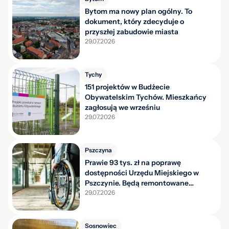
Bytom ma nowy plan ogólny. To
dokument, który zdecyduje o
przyszłej zabudowie miasta
29.07.2026
Tychy
151 projektów w Budżecie
Obywatelskim Tychów. Mieszkańcy
zagłosują we wrześniu
29.07.2026
Pszczyna
Prawie 93 tys. zł na poprawę
dostępności Urzędu Miejskiego w
Pszczynie. Będą remontowane
toalety
29.07.2026
Sosnowiec