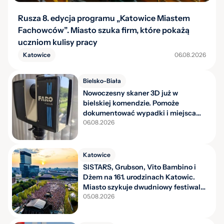
Rusza 8. edycja programu „Katowice Miastem
Fachowców”. Miasto szuka firm, które pokażą
uczniom kulisy pracy
Katowice
06.08.2026
Bielsko-Biała
Nowoczesny skaner 3D już w
bielskiej komendzie. Pomoże
dokumentować wypadki i miejsca
zdarzeń
06.08.2026
Katowice
SISTARS, Grubson, Vito Bambino i
Dżem na 161. urodzinach Katowic.
Miasto szykuje dwudniowy festiwal
w Strefie Kultury
05.08.2026