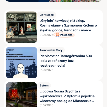
Cały Śląsk
„Gryfnie” to więcej niż sklep.
Rozmawiamy z Szymonem Królem o
śląskiej godce, trendach i marce
31.07.2026
Polecane
Tarnowskie Góry
Plebiscyt na Tarnogórzanina 500-
lecia zakończony bez
rozstrzygnięcia!
31.07.2026
Bytom
Lipcowa Nocna Szychta z
wąskotorówką. Z Bytomia pojedzie
wieczorny pociąg do Miasteczka
Śląskiego
31.07.2026