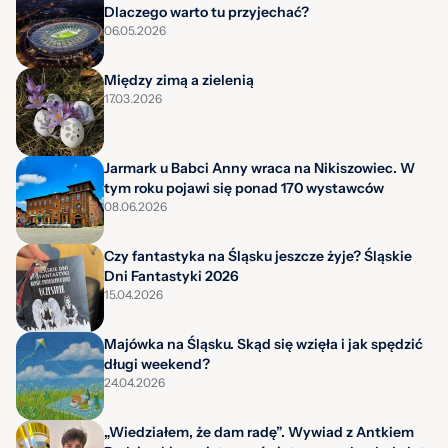
Dlaczego warto tu przyjechać?
06.05.2026
Między zimą a zielenią
17.03.2026
Jarmark u Babci Anny wraca na Nikiszowiec. W
tym roku pojawi się ponad 170 wystawców
08.06.2026
Czy fantastyka na Śląsku jeszcze żyje? Śląskie
Dni Fantastyki 2026
15.04.2026
Majówka na Śląsku. Skąd się wzięła i jak spędzić
długi weekend?
24.04.2026
„Wiedziałem, że dam radę”. Wywiad z Antkiem