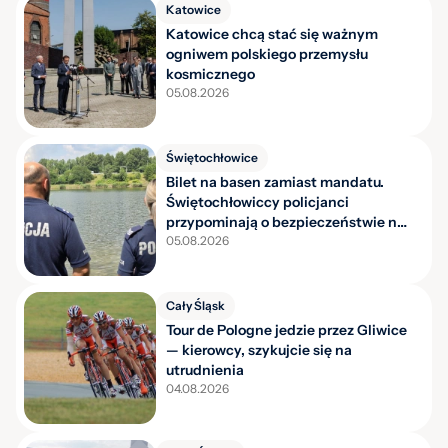
Katowice
Katowice chcą stać się ważnym
ogniwem polskiego przemysłu
kosmicznego
05.08.2026
Świętochłowice
Bilet na basen zamiast mandatu.
Świętochłowiccy policjanci
przypominają o bezpieczeństwie nad
wodą
05.08.2026
Cały Śląsk
Tour de Pologne jedzie przez Gliwice
— kierowcy, szykujcie się na
utrudnienia
04.08.2026