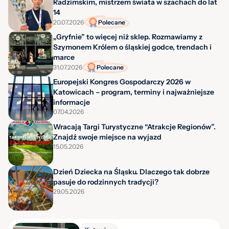
Radzimskim, mistrzem świata w szachach do lat
14
20.07.2026
Polecane
„Gryfnie” to więcej niż sklep. Rozmawiamy z
Szymonem Królem o śląskiej godce, trendach i
marce
31.07.2026
Polecane
Europejski Kongres Gospodarczy 2026 w
Katowicach – program, terminy i najważniejsze
informacje
07.04.2026
Wracają Targi Turystyczne “Atrakcje Regionów”.
Znajdź swoje miejsce na wyjazd
15.05.2026
Dzień Dziecka na Śląsku. Dlaczego tak dobrze
pasuje do rodzinnych tradycji?
29.05.2026