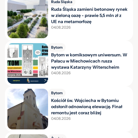
Ruda Śląska
Ruda Śląska zamieni betonowy rynek
w zieloną oazę - prawie 5,5 mln zł z
UE na metamorfozę
04.08.2026
Bytom
Bytom w komiksowym uniwersum. W
Pałacu w Miechowicach rusza
wystawa Katarzyny Witerscheim
04.08.2026
Bytom
Kościół św. Wojciecha w Bytomiu
odsłonił odnowioną elewację. Finał
remontu jest coraz bliżej
04.08.2026