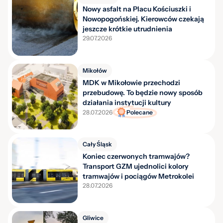
Nowy asfalt na Placu Kościuszki i
Nowopogońskiej. Kierowców czekają
jeszcze krótkie utrudnienia
29.07.2026
Mikołów
MDK w Mikołowie przechodzi
przebudowę. To będzie nowy sposób
działania instytucji kultury
28.07.2026
Polecane
Cały Śląsk
Koniec czerwonych tramwajów?
Transport GZM ujednolici kolory
tramwajów i pociągów Metrokolei
28.07.2026
Gliwice