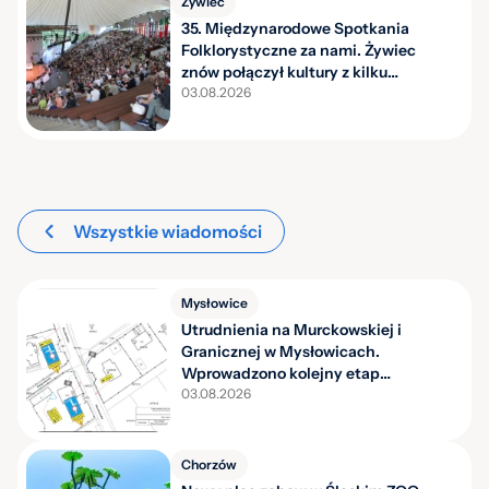
Żywiec
35. Międzynarodowe Spotkania
Folklorystyczne za nami. Żywiec
znów połączył kultury z kilku
kontynentów
03.08.2026
Wszystkie wiadomości
Mysłowice
Utrudnienia na Murckowskiej i
Granicznej w Mysłowicach.
Wprowadzono kolejny etap
organizacji ruchu
03.08.2026
Chorzów