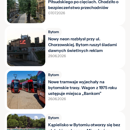
Piłsudskiego po cięciach. Chodziło o
bezpieczeństwo przechodniów
07.07.2026
Bytom
Nowy neon rozbłysł przy ul.
Chorzowskiej. Bytom ruszył śladami
dawnych świetlnych reklam
29.06.2026
Bytom
Nowe tramwaje wyjechały na
bytomskie trasy. Wagon z 1975 roku
ustępuje miejsca „Bankom”
26.06.2026
Bytom
Kąpielisko w Bytomiu otworzy się bez