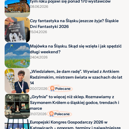
tym roku pojawi się ponad 170 wystawców
08.06.2026
Czy fantastyka na Śląsku jeszcze żyje? Śląskie
Dni Fantastyki 2026
15.04.2026
Majówka na Śląsku. Skąd się wzięła i jak spędzić
długi weekend?
24.04.2026
„Wiedziałem, że dam radę”. Wywiad z Antkiem
Radzimskim, mistrzem świata w szachach do lat
14
20.07.2026
Polecane
„Gryfnie” to więcej niż sklep. Rozmawiamy z
Szymonem Królem o śląskiej godce, trendach i
marce
31.07.2026
Polecane
Europejski Kongres Gospodarczy 2026 w
Katowicach – program, terminy i najważniejsze