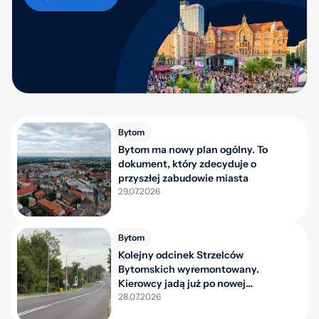
Bytom
Bytom ma nowy plan ogólny. To
dokument, który zdecyduje o
przyszłej zabudowie miasta
29.07.2026
Bytom
Kolejny odcinek Strzelców
Bytomskich wyremontowany.
Kierowcy jadą już po nowej
nawierzchni
28.07.2026