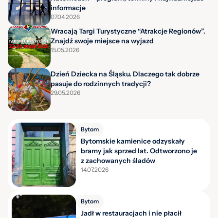
informacje
07.04.2026
Wracają Targi Turystyczne “Atrakcje Regionów”.
Znajdź swoje miejsce na wyjazd
15.05.2026
Dzień Dziecka na Śląsku. Dlaczego tak dobrze
pasuje do rodzinnych tradycji?
29.05.2026
Bytom
Bytomskie kamienice odzyskały
bramy jak sprzed lat. Odtworzono je
z zachowanych śladów
14.07.2026
Bytom
Jadł w restauracjach i nie płacił