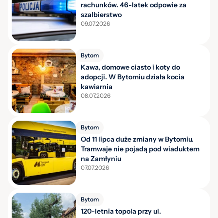
rachunków. 46-latek odpowie za
szalbierstwo
09.07.2026
Bytom
Kawa, domowe ciasto i koty do
adopcji. W Bytomiu działa kocia
kawiarnia
08.07.2026
Bytom
Od 11 lipca duże zmiany w Bytomiu.
Tramwaje nie pojadą pod wiaduktem
na Zamłyniu
07.07.2026
Bytom
120-letnia topola przy ul.