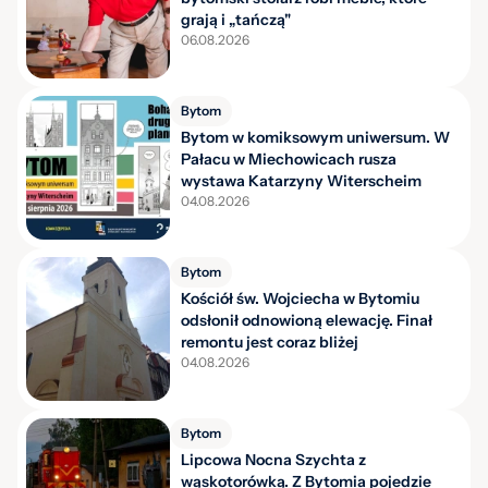
grają i „tańczą"
06.08.2026
Bytom
Bytom w komiksowym uniwersum. W
Pałacu w Miechowicach rusza
wystawa Katarzyny Witerscheim
04.08.2026
Bytom
Kościół św. Wojciecha w Bytomiu
odsłonił odnowioną elewację. Finał
remontu jest coraz bliżej
04.08.2026
Bytom
Lipcowa Nocna Szychta z
wąskotorówką. Z Bytomia pojedzie