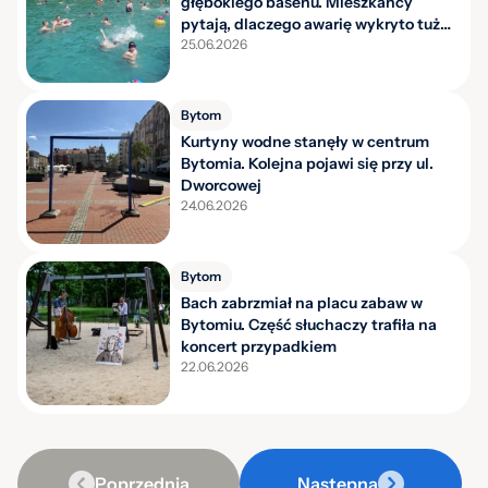
głębokiego basenu. Mieszkańcy
pytają, dlaczego awarię wykryto tuż
przed sezonem
25.06.2026
Bytom
Kurtyny wodne stanęły w centrum
Bytomia. Kolejna pojawi się przy ul.
Dworcowej
24.06.2026
Bytom
Bach zabrzmiał na placu zabaw w
Bytomiu. Część słuchaczy trafiła na
koncert przypadkiem
22.06.2026
Poprzednia
Następna