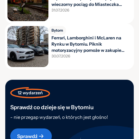
wieczorny pociąg do Miasteczka
Śląskiego
31.07.2026
Bytom
Ferrari, Lamborghini i McLaren na
Rynku w Bytomiu. Piknik
motoryzacyjny pomoże w zakupie
karetek
30.07.2026
12 wydarzeń
Sprawdź co dzieje się w Bytomiu
- nie przegap wydarzeń, o których jest głośno!
Sprawdź