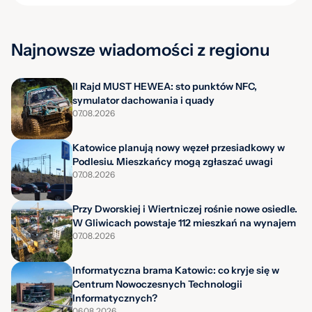
Najnowsze wiadomości z regionu
II Rajd MUST HEWEA: sto punktów NFC,
symulator dachowania i quady
07.08.2026
Katowice planują nowy węzeł przesiadkowy w
Podlesiu. Mieszkańcy mogą zgłaszać uwagi
07.08.2026
Przy Dworskiej i Wiertniczej rośnie nowe osiedle.
W Gliwicach powstaje 112 mieszkań na wynajem
07.08.2026
Informatyczna brama Katowic: co kryje się w
Centrum Nowoczesnych Technologii
Informatycznych?
06.08.2026