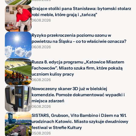
Grające stoliki pana Stanisława: bytomski stolarz
robi meble, które grają i „tańczą"
06.08.2026
Ryzyko przekroczenia poziomu ozonu w
powietrzu na Śląsku - co to właściwie oznacza?
06.08.2026
Rusza 8. edycja programu „Katowice Miastem
Fachowców”. Miasto szuka firm, które pokażą
uczniom kulisy pracy
06.08.2026
Nowoczesny skaner 3D już w bielskiej
komendzie. Pomoże dokumentować wypadki i
miejsca zdarzeń
06.08.2026
SISTARS, Grubson, Vito Bambino i Dżem na 161.
urodzinach Katowic. Miasto szykuje dwudniowy
festiwal w Strefie Kultury
05.08.2026